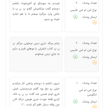
تعداد پیامک
2
اومدم یه سوسکو تو آشپزخونه بکشم
:
دوستم گفت میکشیش گفتم پ ن پ با
نوع اس ام اس
فارسی
:
حاش وارد مزاکره میشم تا با هم اجاره
ارسال پیامک
:
خونه رو بدیم
تعداد پیامک
2
بابام میگه داری درس میخونی میگم پ
:
ن پ کتاب انشرلی با موهای قرمز و دارم
نوع اس ام اس
فارسی
:
به جای درس میخونم
ارسال پیامک
:
تعداد پیامک
1
دیروز داشتم با دوستم ریاضی کار میکردم
:
خیلی رو مخ بود گفتم میدونستی خیلی
نوع اس ام اس
:
خری اونم عصبی شد گفت پ ن پ فک
انگلیسی
کردی فقط خودت خری هیچی دیگه الان
ارسال پیامک
:
چن وقته دنبال افقم گم شده：//