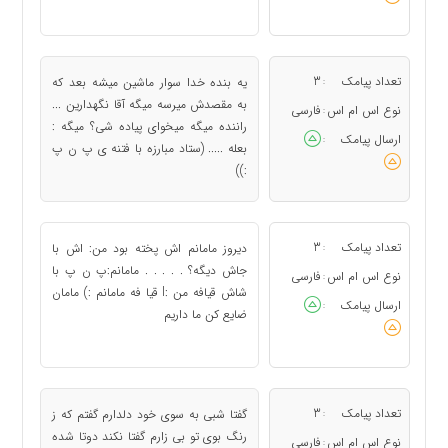
تعداد پیامک
3
یه بنده خدا سوار ماشین میشه بعد که
:
به مقصدش میرسه میگه آقا نگهدارین ...
نوع اس ام اس
فارسی
:
راننده میگه میخوای پیاده شی؟ میگه :
ارسال پیامک
:
بعله ..... (ستاد مبارزه با فتنه ی پ ن پ
:))
تعداد پیامک
3
دیروز مامانم اش پخته بود من: اش با
:
جاش دیگه؟ . . . . . مامانم:پ ن پ با
نوع اس ام اس
فارسی
:
شاش قیافه من :l قیا فه مامانم :) مامان
ارسال پیامک
:
ضایع کن ما داریم
تعداد پیامک
3
گفتا شبی به سوی خود دلدارم گفتم که ز
:
رنگ بوی تو بی زارم گفتا نکند دوتا شده
نوع اس ام اس
فارسی
: