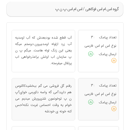
گروه اس ام اس فوکاهی / اس ام اس پ ن پ
»
129
تعداد پیامک
3
آب قطع شده بودبعدش که آب اومدیه
:
130
آب زرد ازلوله اومدبیرون.دوستم میگه
نوع اس ام اس
فارسی
:
یعنی این زنگ لوله هاست. میگم پ ن
131
ارسال پیامک
:
پ سازمان اب اولش براعذرخواهی اب
132
پرتقال میفرسته.
133
«
تعداد پیامک
3
رفتم گل فروشی می گم ببخشیدکاکتوس
:
هم دارید؟می گه واسه دکورمی خوای؟پ
نوع اس ام اس
فارسی
:
ن پ توخونمون شترپرورش میدیم می
ارسال پیامک
:
خوام یه وقت احساس غربت نکنه!حس
کنه خونه ی خودشه