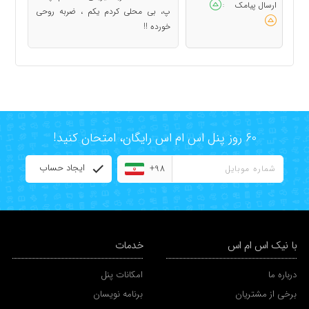
ارسال پیامک
:
پ، ﺑﯽ ﻣﺤﻠﯽ ﮐﺮﺩﻡ ﯾﮑﻢ ، ﺿﺮﺑﻪ ﺭﻭﺣﯽ
ﺧﻮﺭﺩﻩ !!
60 روز پنل اس ام اس رایگان، امتحان کنید!
ایجاد حساب
+98
با نیک اس ام اس
خدمات
درباره ما
امکانات پنل
برخی از مشتریان
برنامه نویسان