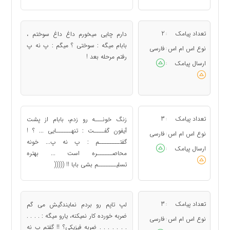
تعداد پیامک
2
دارم چایی میخورم داغ داغ سوختم ،
:
بابام میگه : سوختی ؟ میگم : پ نه پ
نوع اس ام اس
فارسی
:
رفتم مرحله بعد !
ارسال پیامک
:
تعداد پیامک
3
ﺯﻧﮓ ﺧﻮﻧـــﻪ ﺭﻭ ﺯﺩﻡ، ﺑﺎﺑﺎﻡ ﺍﺯ ﭘﺸﺖ
:
ﺁﯾﻔﻮﻥ ﮔﻔــــﺖ : ﺗﻨﻬــــــﺎﯾﯽ ... ؟ !
نوع اس ام اس
فارسی
:
ﮔﻔﺘــــــــﻢ : پ نه پ... ﺧﻮﻧﻪ
ارسال پیامک
:
ﻣﺤﺎﺻــــــﺮﻩ ﺍﺳﺖ ... ﺑﻬﺘﺮﻩ
ﺗﺴﻠﯿـــــــﻢ بشی ﺑﺎﺑﺎ !! (((((
تعداد پیامک
3
لپ ﺗﺎﭘﻢ ﺭﻭ ﺑﺮﺩﻡ ﻧﻤﺎﯾﻨﺪﮔﯿﺶ ﻣﯽ ﮔﻢ
:
ﺿﺮﺑﻪ ﺧﻮﺭﺩﻩ ﮐﺎﺭ ﻧﻤﯿﮑﻨﻪ، ﯾﺎﺭﻭ ﻣﯿﮕﻪ : . . . .
نوع اس ام اس
فارسی
:
. . . . . . . ﺿﺮﺑﻪ ﻓﯿﺰﯾﮑﯽ؟ !! ﮔﻔﺘﻢ پ نه