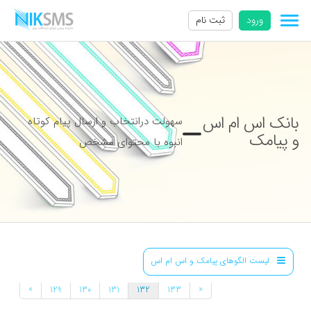
ورود
ثبت نام
بانک اس ام اس
سهولت درانتخاب و ارسال پیام کوتاه
و پیامک
انبوه با محتوای مشخص
لیست الگوهای پیامک و اس ام اس
»
«
129
130
131
132
133