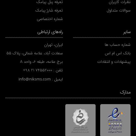
نظرات کاربران
تعرفه پنل پیامک
سوالات متداول
تعرفه شارژ پیامک
شماره اختصاصی
سایر
راه‌های ارتباطی
شماره حساب ها
ایران، تهران
بانک اس ام اس
سعادت آباد، علامه شمالی، پلاک 55
پیشنهادات و انتقادات
برج علامه، طبقه 6، واحد A
تلفن :
+98 21 74552000
ایمیل :
info@niksms.com
مدارک