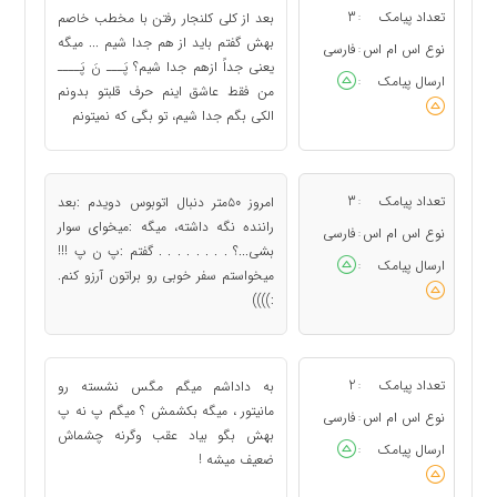
تعداد پیامک
3
بعد از کلی کلنجار رفتن با مخطب خاصم
:
بهش گفتم باید از هم جدا شیم ... میگه
نوع اس ام اس
فارسی
:
یعنی جداً ازهم جدا شیم؟ پَـــ نَ پَــــ
ارسال پیامک
:
من فقط عاشق اینم حرف قلبتو بدونم
الکی بگم جدا شیم، تو بگی که نمیتونم
تعداد پیامک
3
امروز ۵۰متر دنبال اتوبوس دویدم :بعد
:
راننده نگه داشته، میگه :میخوای سوار
نوع اس ام اس
فارسی
:
بشی...؟ . . . . . . . . گفتم :پ ن پ !!!
ارسال پیامک
:
میخواستم سفر خوبی رو براتون آرزو کنم.
:))))
تعداد پیامک
2
به داداشم میگم مگس نشسته رو
:
مانیتور ، میگه بکشمش ؟ میگم پ نه پ
نوع اس ام اس
فارسی
:
بهش بگو بیاد عقب وگرنه چشماش
ارسال پیامک
:
ضعیف میشه !