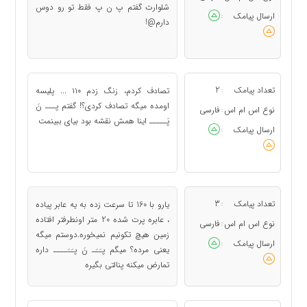
شلوارت گفتم پ ن پ فقط تو رو دوس
ارسال پیامک
:
دارم@!
تعداد پیامک
2
تصادف کردم، زنگ زدم ۱۱۰ ... پلیسه
:
اومده میگه تصادف کردی؟! گفتم پـــ نَ
نوع اس ام اس
فارسی
:
پَـــــ اینا همش نقشه بود بیای ببینمت
ارسال پیامک
:
تعداد پیامک
3
یارو با 160 تا سرعت زده به یه عابر پیاده
:
، عابره پرت شده 20 متر اونطرفتر افتاده
نوع اس ام اس
فارسی
:
زمین هیچ تکونیم نمیخوره.دوستم میگه
ارسال پیامک
:
یعنی مرده؟ میگم پـَـَـ نَ پـَـَــــ داره
تمارض میکنه پنالتی بگیره