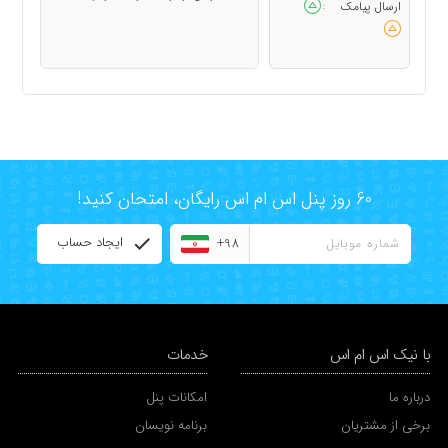
ارسال پیامک
:
60 روز پنل اس ام اس رایگان، امتحان کنید!
ایجاد حساب
+98
با نیک اس ام اس
خدمات
درباره ما
امکانات پنل
برخی از مشتریان
برنامه نویسان