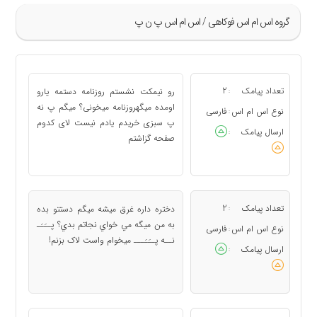
گروه اس ام اس فوکاهی / اس ام اس پ ن پ
»
125
تعداد پیامک
2
رو نیمکت نشستم روزنامه دستمه یارو
:
126
اومده میگهروزنامه میخونی؟ میگم پ نه
نوع اس ام اس
فارسی
:
پ سبزی خریدم یادم نیست لای کدوم
127
ارسال پیامک
:
صفحه گزاشتم
128
129
«
تعداد پیامک
2
دختره داره غرق ميشه ميگم دستتو بده
:
به من ميگه مي خواي نجاتم بدي؟ پــَـَـ
نوع اس ام اس
فارسی
:
نــه پــَـَـــ ميخوام واست لاک بزنم!
ارسال پیامک
: