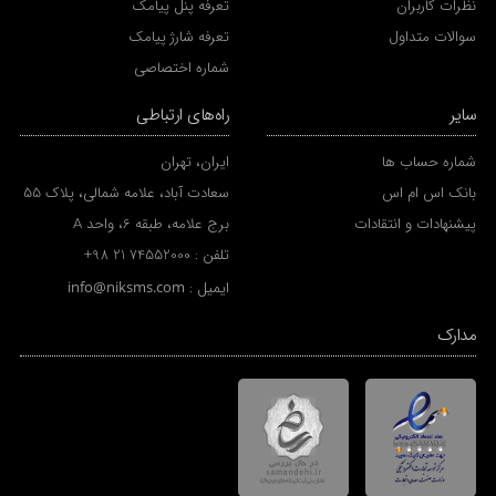
نظرات کاربران
تعرفه پنل پیامک
سوالات متداول
تعرفه شارژ پیامک
شماره اختصاصی
سایر
راه‌های ارتباطی
شماره حساب ها
ایران، تهران
بانک اس ام اس
سعادت آباد، علامه شمالی، پلاک 55
پیشنهادات و انتقادات
برج علامه، طبقه 6، واحد A
تلفن :
+98 21 74552000
ایمیل :
info@niksms.com
مدارک