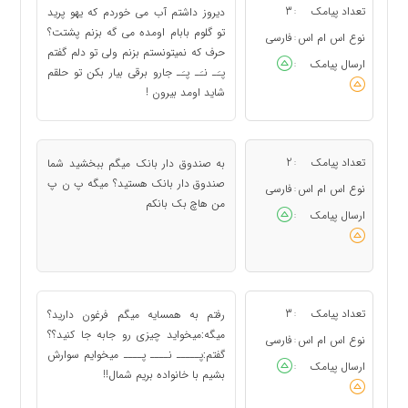
تعداد پیامک
3
دیروز داشتم آب می خوردم که یهو پرید
:
تو گلوم بابام اومده می گه بزنم پشتت؟
نوع اس ام اس
فارسی
:
حرف که نمیتونستم بزنم ولی تو دلم گفتم
ارسال پیامک
:
پـَـ نـَـ پـَـ جارو برقی بیار بکن تو حلقم
شاید اومد بیرون !
تعداد پیامک
2
به صندوق دار بانک میگم ببخشید شما
:
صندوق دار بانک هستید؟ میگه پ ن پ
نوع اس ام اس
فارسی
:
من هاچ بک بانکم
ارسال پیامک
:
تعداد پیامک
3
رفتم به همسایه میگم فرغون دارید؟
:
میگه:میخواید چیزی رو جابه جا کنید؟؟
نوع اس ام اس
فارسی
:
گفتم:پـــــ نــــ پــــ میخوایم سوارش
ارسال پیامک
:
بشیم با خانواده بریم شمال!!