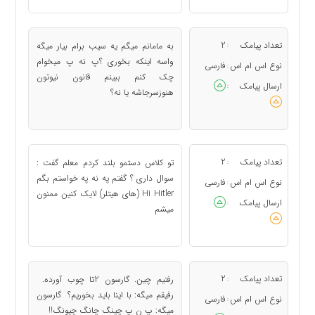
تعداد پیامک
2
به مامانم میگم یه سیب برام بیار میگه
:
واسه اینکه بخوری ؟پ نه پ میخوام
نوع اس ام اس
فارسی
:
چک کنم ببینم قانون نیوتون
ارسال پیامک
:
هنوزسرجاشه یا نه؟
تعداد پیامک
2
تو کلاس دستمو بلند کردم معلم گفت :
:
سوال داری ؟ گفتم په نه په خواستم بگم
نوع اس ام اس
فارسی
:
Hi Hitler (های هیتلر) لایک کنین ممنون
ارسال پیامک
:
میشم
تعداد پیامک
2
رفتیم چین. گارسون ‏2تا چوب آورده.‏ ‏
:
رفیقم میگه:‏ با اینا باید بخوریم؟ ‏ گارسون
نوع اس ام اس
فارسی
:
میگه:‏ پ ن پ چینگ چانگ چیونگ!!‏