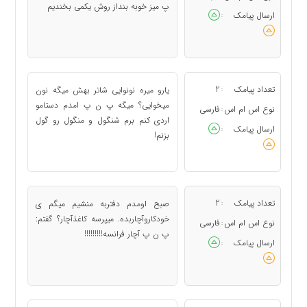
پ میز خوبه بنداز روش یکمی بخندیم
ارسال پیامک
:
تعداد پیامک
2
یارو میره نونوایی شاتر بهش میگه نون
:
میخوایی؟ میگه پ ن پ امدم دستامو
نوع اس ام اس
فارسی
:
اردی کنم برم شنگول و منگول رو گول
ارسال پیامک
:
بزنم!
تعداد پیامک
2
صبح اومدم دفتربه منشیم میگم ی
:
خودکاروآچاربده. میپرسه کاغذآچار؟ گفتم:
نوع اس ام اس
فارسی
:
پ ن پ آچار فرانسه!!!!!!!!!
ارسال پیامک
: