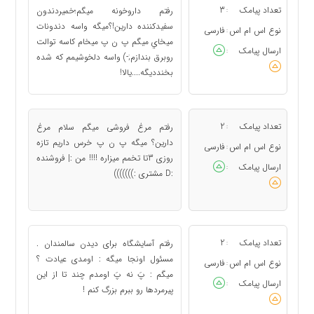
تعداد پیامک
3
رفتم داروخونه ميگم؛خميردندون
:
سفيدکننده دارين!؟ميگه واسه دندونات
نوع اس ام اس
فارسی
:
ميخاي ميگم پ ن پ ميخام کاسه توالت
ارسال پیامک
:
روبرق بندازم;-) واسه دلخوشيمم که شده
بخندديگه....يالا!
تعداد پیامک
2
رفتم مرغ فروشی میگم سلام مرغ
:
دارین؟ میگه پ ن پ خرس داریم تازه
نوع اس ام اس
فارسی
:
روزی 3تا تخمم میزاره !!!! من :| فروشنده
ارسال پیامک
:
:D مشتری :)))))))
تعداد پیامک
2
رفتم آسایشگاه برای دیدن سالمندان .
:
مسئول اونجا میگه : اومدی عیادت ؟
نوع اس ام اس
فارسی
:
میگم : پَ نه پَ اومدم چند تا از این
ارسال پیامک
:
پیرمردها رو ببرم بزرگ کنم !