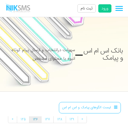
ورود
ثبت نام
بانک اس ام اس
سهولت درانتخاب و ارسال پیام کوتاه
و پیامک
انبوه با محتوای مشخص
لیست الگوهای پیامک و اس ام اس
»
«
125
126
127
128
129