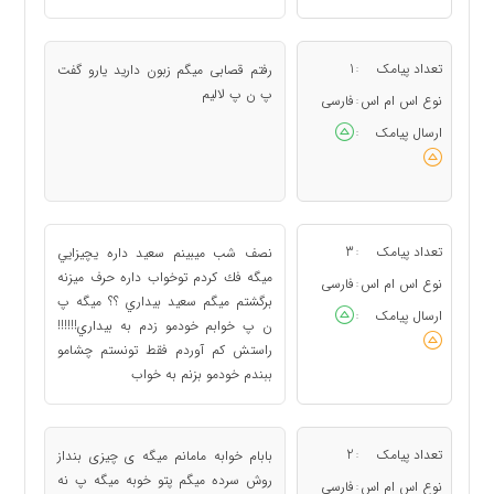
تعداد پیامک
1
رفتم قصابی میگم زبون دارید یارو گفت
:
پ ن پ لالیم
نوع اس ام اس
فارسی
:
ارسال پیامک
:
تعداد پیامک
3
نصف شب ميبينم سعيد داره يچيزايي
:
ميگه فك كردم توخواب داره حرف ميزنه
نوع اس ام اس
فارسی
:
برگشتم ميگم سعيد بيداري ؟؟ ميگه پ
ارسال پیامک
:
ن پ خوابم خودمو زدم به بيداري!!!!!!
راستش كم آوردم فقط تونستم چشامو
ببندم خودمو بزنم به خواب
تعداد پیامک
2
بابام خوابه مامانم میگه ی چیزی بنداز
:
روش سرده میگم پتو خوبه میگه پ نه
نوع اس ام اس
فارسی
: