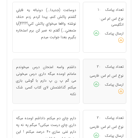
تعداد پیامک
1
دوساعت (جديدا...) دونباله يه فايلي
:
گشتم پاكش كنم، پيدا كردم زدم حذف
نوع اس ام اس
:
نوشته واقعا ميخواي پاكش كني؟؟؟؟؟(آيا
انگلیسی
متمعني...) گفتم نه صبر كن برم استخاره
ارسال پیامک
:
بگيرم بعدا جوابت ميدم
تعداد پیامک
2
داشتم واسه امتحان درس میخوندم
:
مامانم اومده میگه داری درس میخونی
نوع اس ام اس
فارسی
:
می گم پ ن پ دارم با گوشی بازی
ارسال پیامک
:
میکنم گذاشتمش لای کتاب کسی شک
نکنه
تعداد پیامک
2
دارم چای دم میکنم داداشم اومده میگه
:
داری چای درست میکنی؟ میگم په نه په
نوع اس ام اس
فارسی
:
دارم غنی سازی 40 درصد میکنم ! این
ارسال پیامک
: