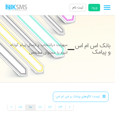
ورود
ثبت نام
بانک اس ام اس
سهولت درانتخاب و ارسال پیام کوتاه
و پیامک
انبوه با محتوای مشخص
لیست الگوهای پیامک و اس ام اس
»
«
109
110
111
112
113