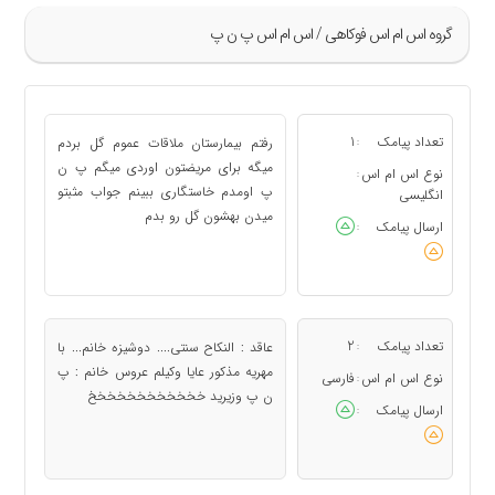
گروه اس ام اس فوکاهی / اس ام اس پ ن پ
»
109
تعداد پیامک
1
رفتم بیمارستان ملاقات عموم گل بردم
:
110
میگه برای مریضتون اوردی میگم پ ن
نوع اس ام اس
:
پ اومدم خاستگاری ببینم جواب مثبتو
111
انگلیسی
میدن بهشون گل رو بدم
112
ارسال پیامک
:
113
«
تعداد پیامک
2
عاقد : النکاح سنتی.... دوشیزه خانم... با
:
مهریه مذکور عایا وکیلم عروس خانم : پ
نوع اس ام اس
فارسی
:
ن پ وزیرید خخخخخخخخخخخخ
ارسال پیامک
: