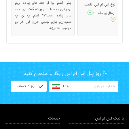
بش گفتم بیا از خط عابر پیاده بریم
نوع اس ام اس
فارسی
:
.رسیدیم به خط عابر پیاده گفت این خط
ارسال پیامک
:
عابر پیاده است؟؟؟ گفتم پ ن پ
شهرداری برای زیبایی طرح گور خر رو
خیابون ها میزنه!!!
60 روز پنل اس ام اس رایگان، امتحان کنید!
ایجاد حساب
+98
با نیک اس ام اس
خدمات