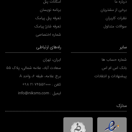
درباره ما
امکانات پنل
برخی از مشتریان
برنامه نویسان
نظرات کاربران
تعرفه پنل پیامک
سوالات متداول
تعرفه شارژ پیامک
شماره اختصاصی
سایر
راه‌های ارتباطی
شماره حساب ها
ایران، تهران
بانک اس ام اس
سعادت آباد، علامه شمالی، پلاک 55
پیشنهادات و انتقادات
برج علامه، طبقه 6، واحد A
تلفن :
+98 21 74552000
ایمیل :
info@niksms.com
مدارک