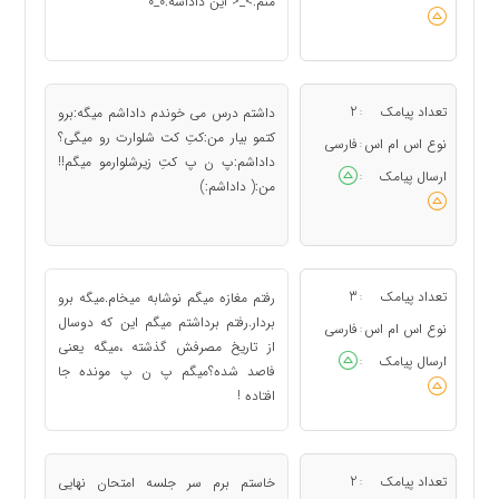
منم:>_< این داداشه:0_0
تعداد پیامک
2
داشتم درس می خوندم داداشم میگه:برو
:
کتمو بیار من:کتِ کت شلوارت رو میگی؟
نوع اس ام اس
فارسی
:
داداشم:پ ن پ کتِ زیرشلوارمو میگم!!
ارسال پیامک
:
من:( داداشم:)
تعداد پیامک
3
رفتم مغازه میگم نوشابه میخام.میگه برو
:
بردار.رفتم برداشتم میگم این که دوسال
نوع اس ام اس
فارسی
:
از تاریخ مصرفش گذشته ،میگه یعنی
ارسال پیامک
:
فاصد شده؟میگم پ ن پ مونده جا
افتاده !
تعداد پیامک
2
خاستم برم سر جلسه امتحان نهایی
: