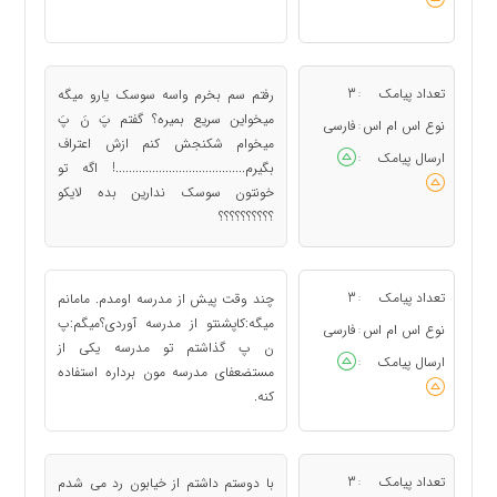
تعداد پیامک
3
رفتم سم بخرم واسه سوسک یارو میگه
:
میخواین سریع بمیره؟ گفتم پَ نَ پَ
نوع اس ام اس
فارسی
:
میخوام شکنجش کنم ازش اعتراف
ارسال پیامک
:
بگیرم.......................................! اگه تو
خونتون سوسک ندارین بده لایکو
؟؟؟؟؟؟؟؟؟؟
تعداد پیامک
3
چند وقت پیش از مدرسه اومدم. مامانم
:
میگه:کاپشنتو از مدرسه آوردی؟میگم:پ
نوع اس ام اس
فارسی
:
ن پ گذاشتم تو مدرسه یکی از
ارسال پیامک
:
مستضعفای مدرسه مون برداره استفاده
کنه.
تعداد پیامک
3
با دوستم داشتم از خیابون رد می شدم
: