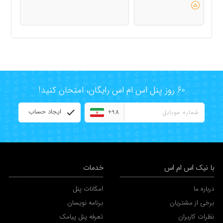
60 روز پنل اس ام اس رایگان، امتحان کنید!
ایجاد حساب
+98
با نیک اس ام اس
خدمات
درباره ما
امکانات پنل
برخی از مشتریان
برنامه نویسان
نظرات کاربران
تعرفه پنل پیامک