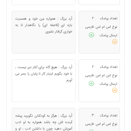
تعداد پیامک
2
اُرد بزرگ : همواره بین خود و همسرت
:
بازه ای (فاصله ای) را نگاهدار تا به
نوع اس ام اس
فارسی
:
خواری گرفتار نشوی
ارسال پیامک
:
تعداد پیامک
2
اُرد بزرگ : هیچ گاه برای آغاز دیر نیست ،
:
با خود بگویم اینبار کار نا پایان را بسر می
نوع اس ام اس
فارسی
:
آورم
ارسال پیامک
:
تعداد پیامک
3
اُرد بزرگ : هرگز به کودکتان نگویید پیشه
:
آینده اش چه باشد همواره به او ادب
نوع اس ام اس
فارسی
:
آموزش دهید چون با داشتن ادب ، او و