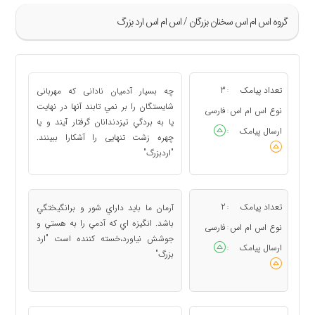
گروه اس ام اس سخنان بزرگان / اس ام اس ارد بزرگ
»
45
تعداد پیامک
3
چه بسيار آدميان نادانى كه مهربانى
:
46
شايستگان را بر نمي تابند آنها در نهايت
نوع اس ام اس
فارسی
:
يا به بردگي تيزدندانان گرفتار آيند و يا
47
ارسال پیامک
:
چهره زشت تنهايى را آشكارا ببينند.
48
"اردبزرگ"
49
«
تعداد پیامک
2
آرمان ما بايد داراي شور و برانگيختگي
:
باشد. انگيزه اي كه آدمي را به هستي و
نوع اس ام اس
فارسی
:
جوشش نياورد،خسته كننده است "ارد
ارسال پیامک
:
بزرگ"