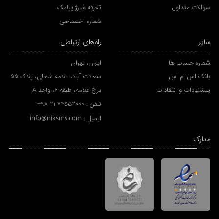
سوالات متداول
تعرفه شارژ پیامک
شماره اختصاصی
سایر
راه‌های ارتباطی
شماره حساب ها
ایران، تهران
بانک اس ام اس
سعادت آباد، علامه شمالی، پلاک 55
پیشنهادات و انتقادات
برج علامه، طبقه 6، واحد A
تلفن :
+98 21 74552000
ایمیل :
info@niksms.com
مدارک