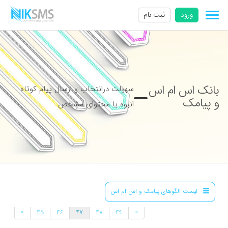
ورود
ثبت نام
بانک اس ام اس
سهولت درانتخاب و ارسال پیام کوتاه
و پیامک
انبوه با محتوای مشخص
لیست الگوهای پیامک و اس ام اس
»
«
45
46
47
48
49