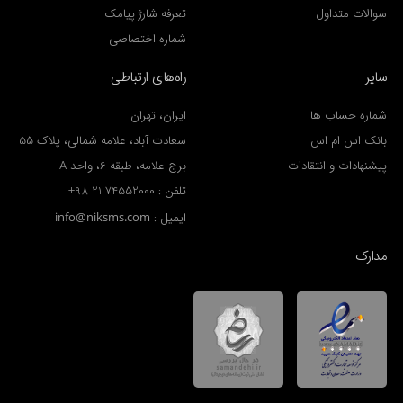
سوالات متداول
تعرفه شارژ پیامک
شماره اختصاصی
سایر
راه‌های ارتباطی
شماره حساب ها
ایران، تهران
بانک اس ام اس
سعادت آباد، علامه شمالی، پلاک 55
پیشنهادات و انتقادات
برج علامه، طبقه 6، واحد A
تلفن :
+98 21 74552000
ایمیل :
info@niksms.com
مدارک