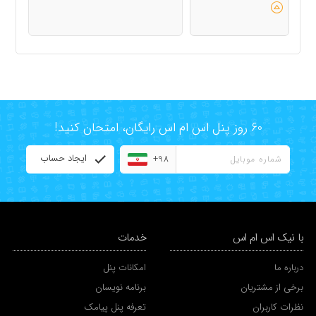
60 روز پنل اس ام اس رایگان، امتحان کنید!
ایجاد حساب
+98
با نیک اس ام اس
خدمات
درباره ما
امکانات پنل
برخی از مشتریان
برنامه نویسان
نظرات کاربران
تعرفه پنل پیامک