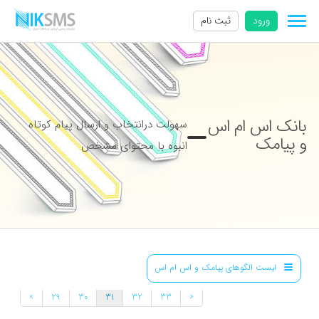
ورود
ثبت نام
بانک اس ام اس
سهولت درانتخاب و ارسال پیام کوتاه
و پیامک
انبوه با محتوای مشخص
لیست الگوهای پیامک و اس ام اس
»
«
29
30
31
32
33