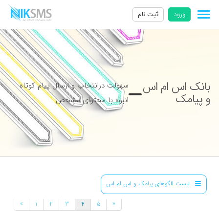
ورود
ثبت نام
بانک اس ام اس
سهولت درانتخاب و ارسال پیام کوتاه
و پیامک
انبوه با محتوای مشخص
لیست الگوهای پیامک و اس ام اس
»
«
1
2
3
4
5