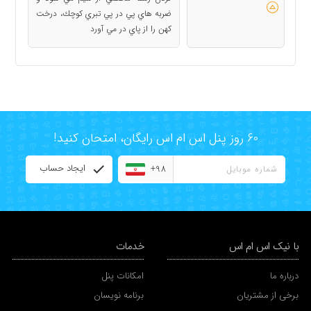
ضربه هاي پي در پي تبري كوچك، درخت
كهن را از پاي در مي آورد
60 روز پنل اس ام اس رایگان، امتحان کنید!
ایجاد حساب
+98
با نیک اس ام اس
خدمات
درباره ما
امکانات پنل
برخی از مشتریان
برنامه نویسان