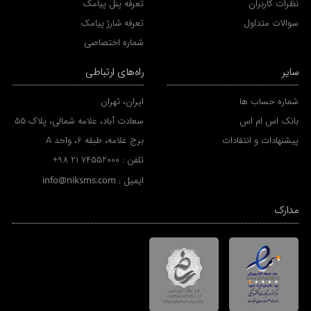
نظرات کاربران
تعرفه پنل پیامک
سوالات متداول
تعرفه شارژ پیامک
شماره اختصاصی
سایر
راه‌های ارتباطی
شماره حساب ها
ایران، تهران
بانک اس ام اس
سعادت آباد، علامه شمالی، پلاک 55
پیشنهادات و انتقادات
برج علامه، طبقه 6، واحد A
تلفن :
+98 21 74552000
ایمیل :
info@niksms.com
مدارک