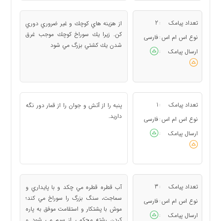
تعداد پیامک
2
از هزينه هاي كوچك و غير ضروري دوري
:
كن. زيرا يك سوراخ كوچك موجب غرق
نوع اس ام اس
فارسی
:
شدن يك كشتي بزرگ مي شود
ارسال پیامک
:
تعداد پیامک
1
پنبه را از آتش و جوان را از قمار دور نگه
:
داريد.
نوع اس ام اس
فارسی
:
ارسال پیامک
:
تعداد پیامک
3
آب قطره قطره مي چكد و با پايداري و
:
سماجت، سنگ بزرگ را سوراخ مي كند؛
نوع اس ام اس
فارسی
:
موش با پشتكار و استقامت موفق به پاره
ارسال پیامک
:
كردن رشته محكمي از سيم مي شود و