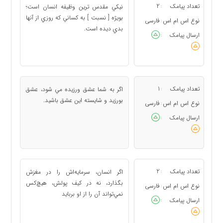
تعداد پیامک
2
نيكي مقدس ترين وظيفه انسان است؛
:
بويژه [ نسبت ] به كساني كه روزي از آنها
نوع اس ام اس
فارسی
:
بدي ديده است.
ارسال پیامک
:
تعداد پیامک
1
اگر به شما عشق ورزيده مي شود، عشق
:
بورزيد و شايسته اين عشق باشيد.
نوع اس ام اس
فارسی
:
ارسال پیامک
:
تعداد پیامک
2
اگر انسان، سرمايه‌اش را در مغزش
:
بگذارد، نه در كيف پولش، هيچ‌كس
نوع اس ام اس
فارسی
:
نمي‌تواند آن را از او بربايد
ارسال پیامک
: