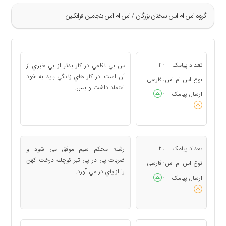
گروه اس ام اس سخنان بزرگان / اس ام اس بنجامین فرانكلین
»
1
تعداد پیامک
2
س بي نظمي در كار بدتر از بي خبري از
:
2
آن است. در كار هاي زندگي بايد به خود
نوع اس ام اس
فارسی
:
اعتماد داشت و بس.
3
ارسال پیامک
:
4
5
«
تعداد پیامک
2
رشته محكم سيم موفق مي شود و
:
ضربات پي در پي تبر كوچك درخت كهن
نوع اس ام اس
فارسی
:
را از پاي در مي آورد.
ارسال پیامک
: