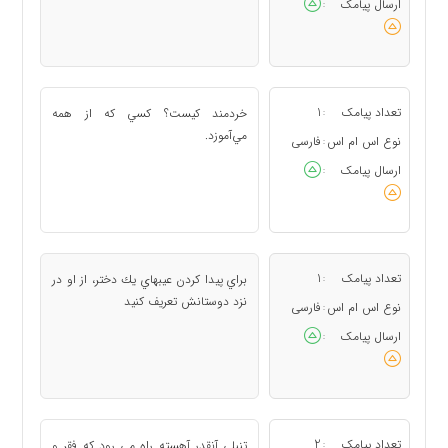
ارسال پیامک
:
تعداد پیامک
1
خردمند كيست؟ كسي كه از همه
:
مي‌آموزد.
نوع اس ام اس
فارسی
:
ارسال پیامک
:
تعداد پیامک
1
براي پيدا كردن عيبهاي يك دختر، از او در
:
نزد دوستانش تعريف كنيد
نوع اس ام اس
فارسی
:
ارسال پیامک
:
تعداد پیامک
2
تنبلي آنقدر آهسته راه مي رود كه فقر و
: