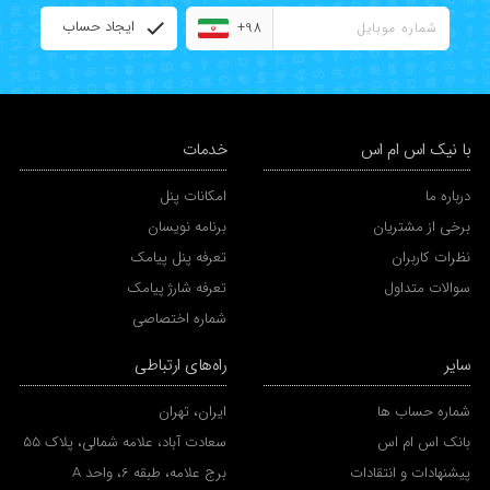
ایجاد حساب
+98
با نیک اس ام اس
خدمات
درباره ما
امکانات پنل
برخی از مشتریان
برنامه نویسان
نظرات کاربران
تعرفه پنل پیامک
سوالات متداول
تعرفه شارژ پیامک
شماره اختصاصی
سایر
راه‌های ارتباطی
شماره حساب ها
ایران، تهران
بانک اس ام اس
سعادت آباد، علامه شمالی، پلاک 55
پیشنهادات و انتقادات
برج علامه، طبقه 6، واحد A