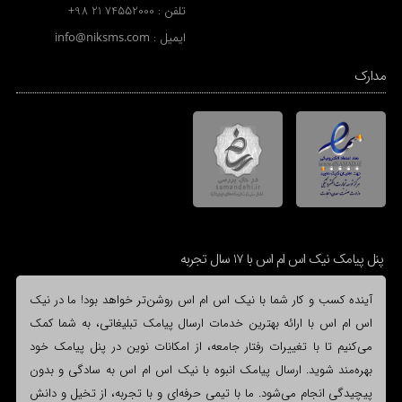
تلفن :
+98 21 74552000
ایمیل :
info@niksms.com
مدارک
پنل پیامک نیک اس ام اس با 17 سال تجربه
آینده کسب و کار شما با نیک اس ام اس روشن‌تر خواهد بود! ما در نیک
اس ام اس با ارائه بهترین خدمات ارسال پیامک تبلیغاتی، به شما کمک
می‌کنیم تا با تغییرات رفتار جامعه، از امکانات نوین در پنل پیامک خود
بهره‌مند شوید. ارسال پیامک انبوه با نیک اس ام اس به سادگی و بدون
پیچیدگی انجام می‌شود. ما با تیمی حرفه‌ای و با تجربه، از تخیل و دانش