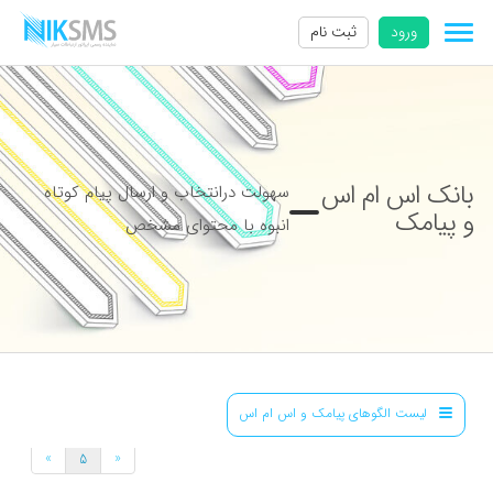
ورود
ثبت نام
بانک اس ام اس
سهولت درانتخاب و ارسال پیام کوتاه
و پیامک
انبوه با محتوای مشخص
لیست الگوهای پیامک و اس ام اس
»
«
5