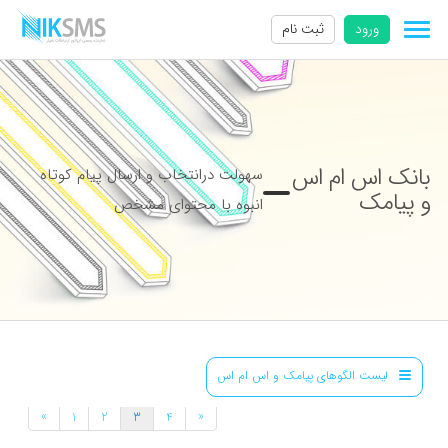
ورود
ثبت نام
بانک اس ام اس
سهولت درانتخاب و ارسال پیام کوتاه
و پیامک
انبوه با محتوای مشخص
لیست الگوهای پیامک و اس ام اس
»
«
1
2
3
4