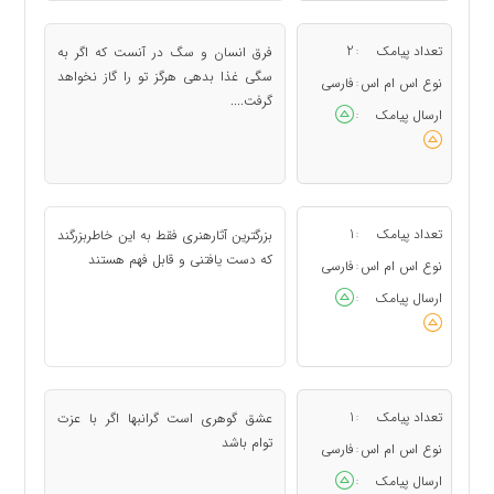
تعداد پیامک
2
فرق انسان و سگ در آنست كه اگر به
:
سگی غذا بدهی هرگز تو را گاز نخواهد
نوع اس ام اس
فارسی
:
گرفت....
ارسال پیامک
:
تعداد پیامک
1
بزرگترین آثارهنری فقط به این خاطربزرگند
:
که دست یافتنی و قابل فهم هستند
نوع اس ام اس
فارسی
:
ارسال پیامک
:
تعداد پیامک
1
عشق گوهری است گرانبها اگر با عزت
:
توام باشد
نوع اس ام اس
فارسی
:
ارسال پیامک
: