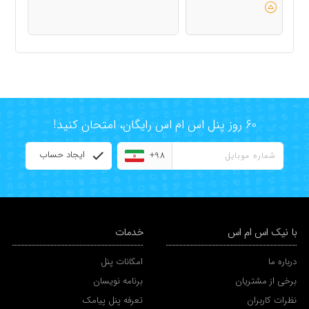
60 روز پنل اس ام اس رایگان، امتحان کنید!
ایجاد حساب
+98
با نیک اس ام اس
خدمات
درباره ما
امکانات پنل
برخی از مشتریان
برنامه نویسان
نظرات کاربران
تعرفه پنل پیامک