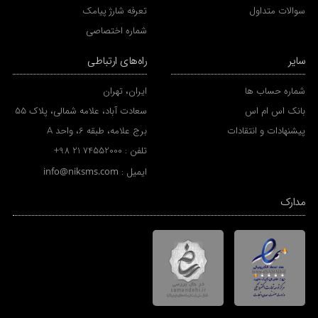
سوالات متداول
تعرفه شارژ پیامک
شماره اختصاصی
سایر
راه‌های ارتباطی
شماره حساب ها
ایران، تهران
بانک اس ام اس
سعادت آباد، علامه شمالی، پلاک 55
پیشنهادات و انتقادات
برج علامه، طبقه 6، واحد A
تلفن :
+98 21 74552000
ایمیل :
info@niksms.com
مدارک