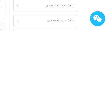
ن
پیامک حدیث اقتصادی
ا
پیامک حدیث سیاسی
ت
پیامک حدیث عبادی
ن
ا
پیامک دانستنیها
پیامک سخنان بزرگان
ت
ن
ا
پیامک شعر
پیامک شهادت معصومين ( ع )
ت
ن