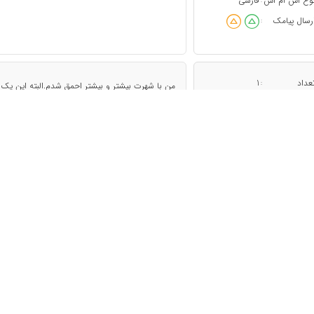
وع اس ام اس
فارسی
:
رسال پیامک
:
عداد
1
:
من با شهرت بیشتر و بیشتر احمق شدم.البته این یک
وع اس ام اس
فارسی
:
رسال پیامک
:
عداد
2
:
مسائلی که بدلیل سطح فعلی تفکر ما بوجود می‌آیند، 
وع اس ام اس
فارسی
:
رسال پیامک
:
عداد
1
:
سه قدرت بر جهان حکومت می‌کند:۱-ترس ۲-حرص ۳-حماقت
وع اس ام اس
فارسی
: