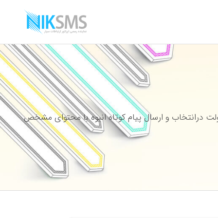
ت درانتخاب و ارسال پیام کوتاه انبوه با محتوای مشخص