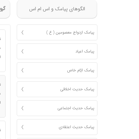
گرو
الگوهای پیامک و اس ام اس
پیامک ازدواج معصومين ( ع )
ت
ن
پیامک اعياد
ا
پیامک ايّام خاص
ت
پیامک حدیت اخلاقی
ن
ا
پیامک حدیث اجتماعی
پیامک حدیث اعتقادی
ت