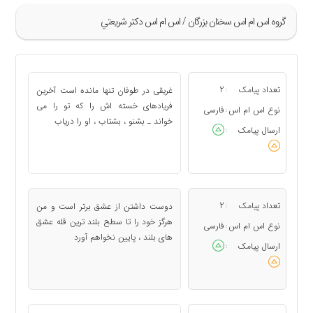
گروه اس ام اس سخنان بزرگان / اس ام اس دكتر شريعتي
»
21
تعداد پیامک
2
غریقی در طوفان تنها مانده است آخرین
:
22
فریادهای خسته اش را که تو را می
نوع اس ام اس
فارسی
:
خواند ـ بشنو ، بشتاب ، او را دریاب
23
ارسال پیامک
:
24
25
«
تعداد پیامک
2
دوست داشتن از عشق برتر است و من
:
هرگز خود را تا سطح بلند ترین قله عشق
نوع اس ام اس
فارسی
:
های بلند ، پایین نخواهم آورد
ارسال پیامک
: