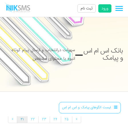
ورود
ثبت نام
بانک اس ام اس
سهولت درانتخاب و ارسال پیام کوتاه
و پیامک
انبوه با محتوای مشخص
لیست الگوهای پیامک و اس ام اس
»
«
21
22
23
24
25