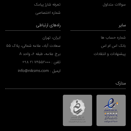
سوالات متداول
تعرفه شارژ پیامک
شماره اختصاصی
سایر
راه‌های ارتباطی
شماره حساب ها
ایران، تهران
بانک اس ام اس
سعادت آباد، علامه شمالی، پلاک 55
پیشنهادات و انتقادات
برج علامه، طبقه 6، واحد A
تلفن :
+98 21 74552000
ایمیل :
info@niksms.com
مدارک