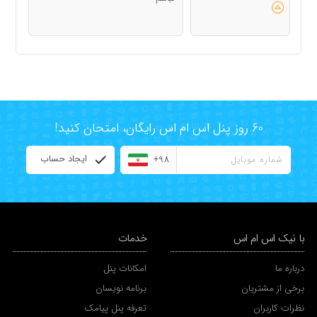
60 روز پنل اس ام اس رایگان، امتحان کنید!
ایجاد حساب
+98
با نیک اس ام اس
خدمات
درباره ما
امکانات پنل
برخی از مشتریان
برنامه نویسان
نظرات کاربران
تعرفه پنل پیامک