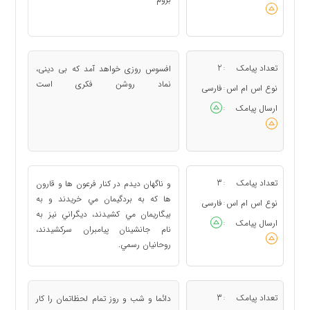
تعداد پیامک
2
افسوس روزی خواهد آمد که بی دینی،
:
نماد روشن فکری است
نوع اس ام اس
فارسی
:
ارسال پیامک
:
تعداد پیامک
3
و ناگهان ديدم در کنار فرعون ها و قارون
:
ها که به بردگيمان مي خريدند و به
نوع اس ام اس
فارسی
:
بيگاريمان مي کشيدند، ديگراني نيز به
ارسال پیامک
:
نام جانشينان پيامبران سرکشيدند،
روحانيان رسمي.
تعداد پیامک
3
دائما و شب و روز تمام لحظاتمان را کار
: