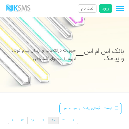
ورود
ثبت نام
بانک اس ام اس
سهولت درانتخاب و ارسال پیام کوتاه
و پیامک
انبوه با محتوای مشخص
لیست الگوهای پیامک و اس ام اس
»
«
17
18
19
20
21