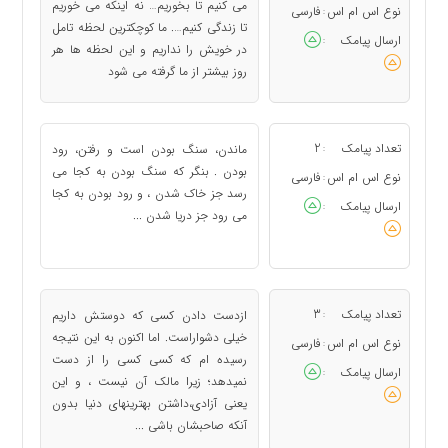
می کنیم تا بخوریم… نه اینکه می خوریم
نوع اس ام اس
فارسی
:
تا زندگی کنیم…. ما کوچکترین لحظه تامل
ارسال پیامک
:
در خویش را نداریم و این لحظه ها هر
روز بیشتر از ما گرفته می شود
تعداد پیامک
2
ماندن، سنگ بودن است و رفتن، رود
:
بودن . بنگر که سنگ بودن به کجا می
نوع اس ام اس
فارسی
:
رسد جز خاک شدن ، و رود بودن به کجا
ارسال پیامک
:
می رود جز دریا شدن ...
تعداد پیامک
3
ازدست دادن کسی که دوستش داریم
:
خیلی دشواراست. اما اکنون به این نتیجه
نوع اس ام اس
فارسی
:
رسیده ام که کسی کسی را از دست
ارسال پیامک
:
نمیدهد؛ زیرا‎ ‎مالک آن نیست ، و‎ ‎این
یعنی آزادی،داشتن بهترینهای دنیا بدون
آنکه صاحبشان باشی ...