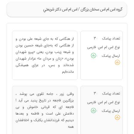
گروه اس ام اس سخنان بزرگان / اس ام اس دكتر شريعتي
»
17
تعداد پیامک
3
از هنگامی که به جای شیعه علی بودن و
:
18
از هنگامی که به‌جای شیعه حسین بودن
نوع اس ام اس
فارسی
:
و شیعه زینب بودن، یعنی «پیرو شهیدان
19
ارسال پیامک
:
بودن»، «زنان و مردان ما» عزادار شهیدان
20
شده‌اند و بس، در عزای همیشگی
21
مانده‌ایم
«
تعداد پیامک
3
وقتی زور ، جامه تقوی می پوشد ،
:
بزرگترین فاجعه در تاریخ پدید می آید !
نوع اس ام اس
فارسی
:
فاجعه ای که قربانی خاموش و بی
ارسال پیامک
:
دفاعش علی است و فاطمه و بعدها
دیدیم که فرزندانشان یکایک و اخلافشان
همه