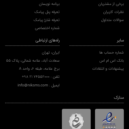
برخی از مشتریان
برنامه نویسان
نظرات کاربران
تعرفه پنل پیامک
سوالات متداول
تعرفه شارژ پیامک
شماره اختصاصی
سایر
راه‌های ارتباطی
شماره حساب ها
ایران، تهران
بانک اس ام اس
سعادت آباد، علامه شمالی، پلاک 55
پیشنهادات و انتقادات
برج علامه، طبقه 6، واحد A
تلفن :
+98 21 74552000
ایمیل :
info@niksms.com
مدارک