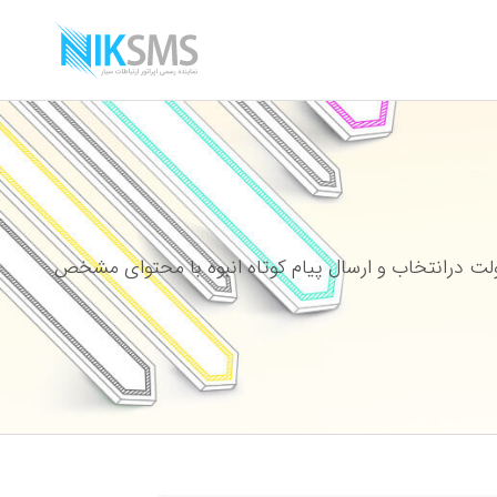
ت درانتخاب و ارسال پیام کوتاه انبوه با محتوای مشخص