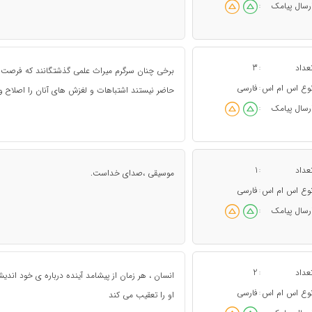
رسال پیامک
:
عداد
3
:
برخی چنان سرگرم میراث علمی گذشتگانند که فرصت م
وع اس ام اس
فارسی
:
حاضر نیستند اشتباهات و لغزش های آنان را اصلاح و 
رسال پیامک
:
عداد
1
:
موسیقی ،صدای خداست.
وع اس ام اس
فارسی
:
رسال پیامک
:
عداد
2
:
انسان ، هر زمان از پیشامد آینده درباره ی خود اندی
وع اس ام اس
فارسی
:
او را تعقیب می کند