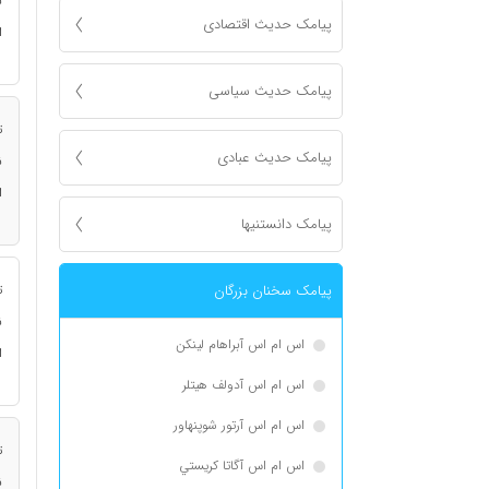
ن
پیامک حدیث اقتصادی
ا
پیامک حدیث سیاسی
ت
پیامک حدیث عبادی
ن
ا
پیامک دانستنیها
پیامک سخنان بزرگان
ت
ن
اس ام اس آبراهام لینکن
ا
اس ام اس آدولف هیتلر
اس ام اس آرتور شوپنهاور
ت
اس ام اس آگاتا كريستي
ن