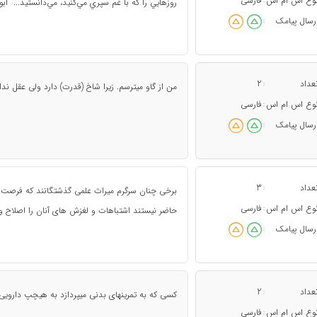
وع اس ام اس
فارسی
:
روزهايي را كه با غم سپري مي‌كنيد، مي‌دانستيد... "ابو
رسال پیامک
:
عداد
2
:
من از گاو میترسم. زیرا شاخ (قدرت) دارد ولی عقل ندارد
وع اس ام اس
فارسی
:
رسال پیامک
:
عداد
3
:
برخی چنان سرگرم میراث علمی گذشتگانند که فرصت م
وع اس ام اس
فارسی
:
حاضر نیستند اشتباهات و لغزش های آنان را اصلاح و
رسال پیامک
:
عداد
2
:
کسی که به تمرینهای بدنی میپردازد به هیچپ دارویی
وع اس ام اس
فارسی
: