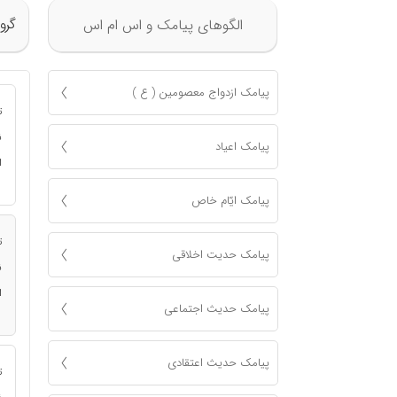
گرو
الگوهای پیامک و اس ام اس
پیامک ازدواج معصومين ( ع )
ت
ن
پیامک اعياد
ا
پیامک ايّام خاص
ت
پیامک حدیت اخلاقی
ن
ا
پیامک حدیث اجتماعی
پیامک حدیث اعتقادی
ت