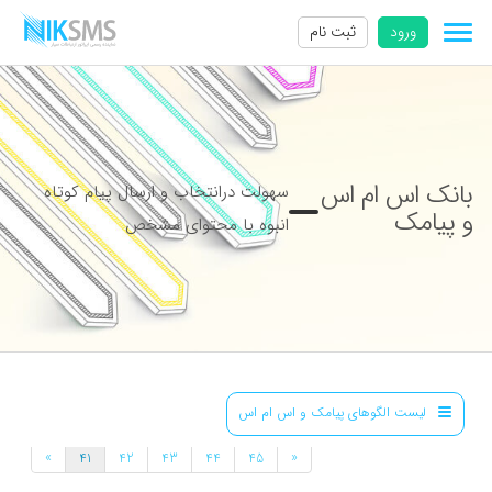
ورود
ثبت نام
بانک اس ام اس
سهولت درانتخاب و ارسال پیام کوتاه
و پیامک
انبوه با محتوای مشخص
لیست الگوهای پیامک و اس ام اس
»
«
41
42
43
44
45