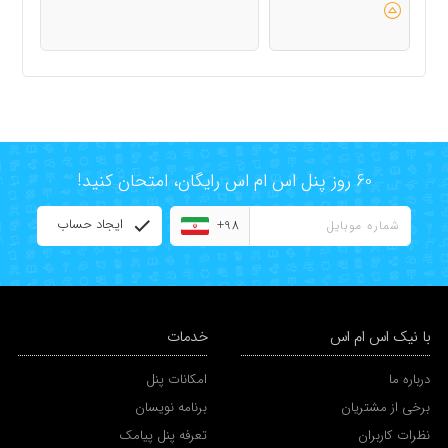
60 روز پنل اس ام اس رایگان، امتحان کنید!
ایجاد حساب
+98
با نیک اس ام اس
خدمات
درباره ما
امکانات پنل
برخی از مشتریان
برنامه نویسان
نظرات کاربران
تعرفه پنل پیامک