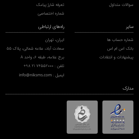
سوالات متداول
تعرفه شارژ پیامک
شماره اختصاصی
سایر
راه‌های ارتباطی
شماره حساب ها
ایران، تهران
بانک اس ام اس
سعادت آباد، علامه شمالی، پلاک 55
پیشنهادات و انتقادات
برج علامه، طبقه 6، واحد A
تلفن :
+98 21 74552000
ایمیل :
info@niksms.com
مدارک