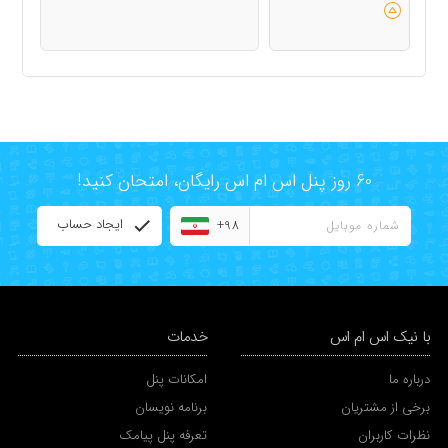
60 روز پنل اس ام اس رایگان، امتحان کنید!
ایجاد حساب
+98
با نیک اس ام اس
خدمات
درباره ما
امکانات پنل
برخی از مشتریان
برنامه نویسان
نظرات کاربران
تعرفه پنل پیامک