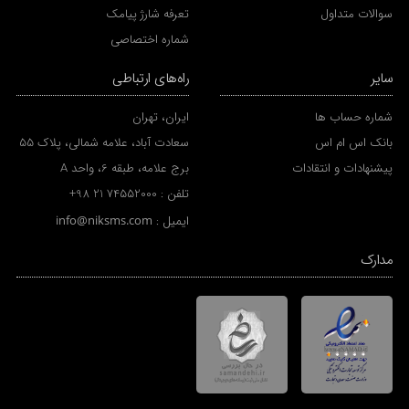
سوالات متداول
تعرفه شارژ پیامک
شماره اختصاصی
سایر
راه‌های ارتباطی
شماره حساب ها
ایران، تهران
بانک اس ام اس
سعادت آباد، علامه شمالی، پلاک 55
پیشنهادات و انتقادات
برج علامه، طبقه 6، واحد A
تلفن :
+98 21 74552000
ایمیل :
info@niksms.com
مدارک