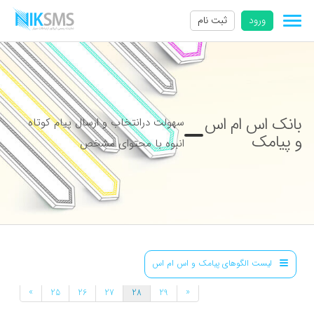
ورود
ثبت نام
بانک اس ام اس
سهولت درانتخاب و ارسال پیام کوتاه
و پیامک
انبوه با محتوای مشخص
لیست الگوهای پیامک و اس ام اس
»
«
25
26
27
28
29