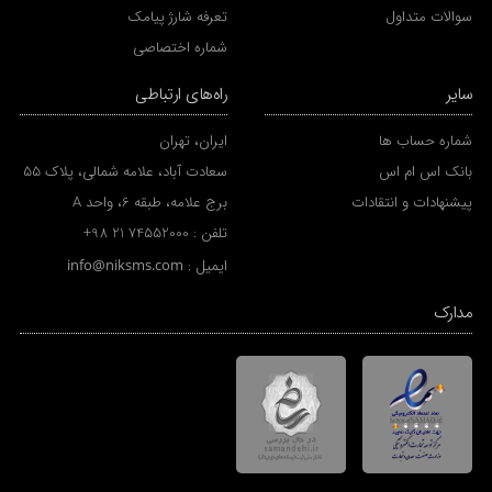
سوالات متداول
تعرفه شارژ پیامک
شماره اختصاصی
سایر
راه‌های ارتباطی
شماره حساب ها
ایران، تهران
بانک اس ام اس
سعادت آباد، علامه شمالی، پلاک 55
پیشنهادات و انتقادات
برج علامه، طبقه 6، واحد A
تلفن :
+98 21 74552000
ایمیل :
info@niksms.com
مدارک