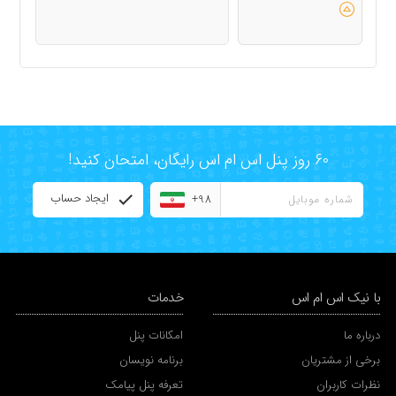
60 روز پنل اس ام اس رایگان، امتحان کنید!
ایجاد حساب
+98
با نیک اس ام اس
خدمات
درباره ما
امکانات پنل
برخی از مشتریان
برنامه نویسان
نظرات کاربران
تعرفه پنل پیامک