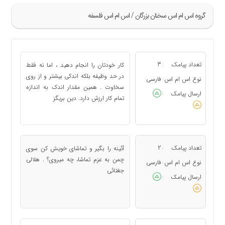
گروه اس ام اس سخنان بزرگان / اس ام اس فلسفه
»
21
تعداد پیامک
3
کار خودتان را انجام دهید ، اما نه فقط
:
22
در حد وظیفه بلکه اندکی بیشتر و از روی
نوع اس ام اس
فارسی
:
سخاوت . همین مقدار اندک به اندازه
23
ارسال پیامک
:
تمام کار ارزش دارد. دین بریگز
24
25
«
تعداد پیامک
2
آئینه را بگیر و تماشای خویش کن سوی
:
چمن به عزم تماشا، چه میروی؟ . هلالی
نوع اس ام اس
فارسی
:
جغتائی
ارسال پیامک
: