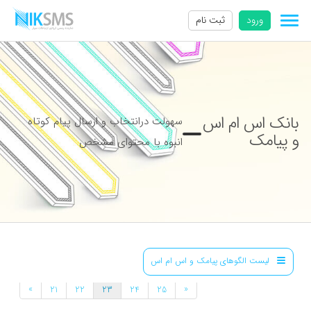
ورود
ثبت نام
بانک اس ام اس
سهولت درانتخاب و ارسال پیام کوتاه
و پیامک
انبوه با محتوای مشخص
لیست الگوهای پیامک و اس ام اس
»
«
21
22
23
24
25