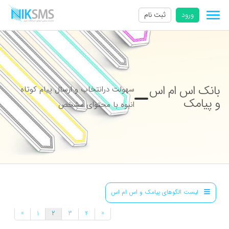
ورود
ثبت نام
بانک اس ام اس
سهولت درانتخاب و ارسال پیام کوتاه
و پیامک
انبوه با محتوای مشخص
لیست الگوهای پیامک و اس ام اس
»
«
1
2
3
4