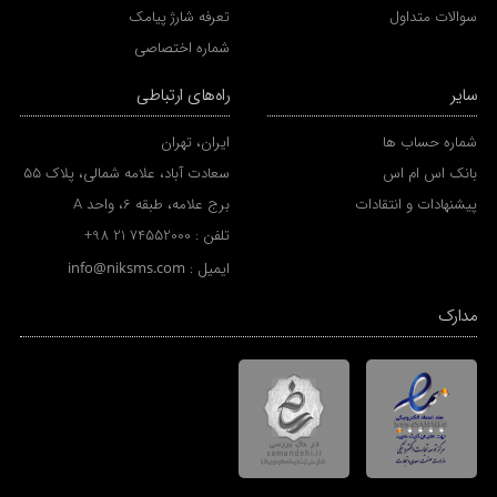
سوالات متداول
تعرفه شارژ پیامک
شماره اختصاصی
سایر
راه‌های ارتباطی
شماره حساب ها
ایران، تهران
بانک اس ام اس
سعادت آباد، علامه شمالی، پلاک 55
پیشنهادات و انتقادات
برج علامه، طبقه 6، واحد A
تلفن :
+98 21 74552000
ایمیل :
info@niksms.com
مدارک