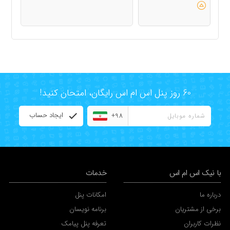
60 روز پنل اس ام اس رایگان، امتحان کنید!
ایجاد حساب
+98
با نیک اس ام اس
خدمات
درباره ما
امکانات پنل
برخی از مشتریان
برنامه نویسان
نظرات کاربران
تعرفه پنل پیامک