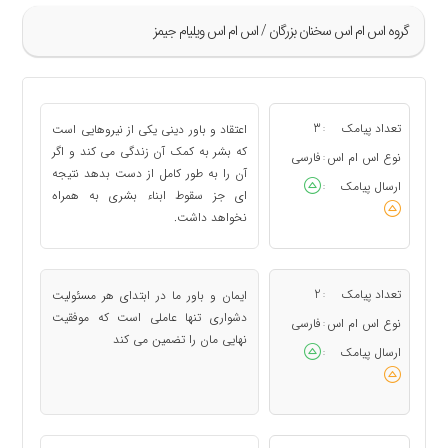
گروه اس ام اس سخنان بزرگان / اس ام اس ویلیام جیمز
»
1
تعداد پیامک
3
اعتقاد و باور دینی یکی از نیروهایی است
:
2
که بشر به کمک آن زندگی می کند و اگر
نوع اس ام اس
فارسی
:
آن را به طور کامل از دست بدهد نتیجه
3
ارسال پیامک
:
ای جز سقوط ابناء بشری به همراه
4
نخواهد داشت.
«
تعداد پیامک
2
ایمان و باور ما در ابتدای هر مسئولیت
:
دشواری تنها عاملی است که موفقیت
نوع اس ام اس
فارسی
:
نهایی مان را تضمین می کند
ارسال پیامک
: