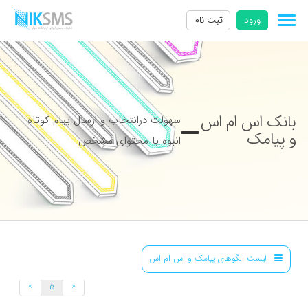
ورود
ثبت نام
بانک اس ام اس
سهولت درانتخاب و ارسال پیام کوتاه
و پیامک
انبوه با محتوای مشخص
لیست الگوهای پیامک و اس ام اس
»
«
5