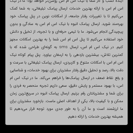
آینده کسب و کار شما با نیک اس ام اس روشن‌تر خواهد بود! ما در نیک
اس ام اس با ارائه بهترین خدمات ارسال پیامک تبلیغاتی، به شما کمک
می‌کنیم تا با تغییرات رفتار جامعه، از امکانات نوین در پنل پیامک خود
بهره‌مند شوید. ارسال پیامک انبوه با نیک اس ام اس به سادگی و بدون
پیچیدگی انجام می‌شود. ما با تیمی حرفه‌ای و با تجربه، از تخیل و دانش
خود استفاده می‌کنیم تا پنل اس ام اس شما را به بهترین امکانات مجهز
کنیم. در نیک اس ام اس، ارسال sms به گونه‌ای طراحی شده که با
کمترین تلاش، بیشترین بازدهی را به ارمغان بیاورد. پنل پیام کوتاه نیک
اس ام اس با امکانات متنوع و کاربردی، ارسال پیامک تبلیغاتی با سرعت و
دقت بالا، رصد و تحلیل دقیق رفتار مشتریان برای بهبود خدمات، و شناسایی
و رفع نقاط ضعف در ارسال پیامک‌ها را فراهم می‌کند. ما در نیک اس ام
اس، با بهبود مستمر و پایش دقیق، سعی داریم تجربه منحصر به فردی را
برای شما و مشتریانتان رقم بزنیم. ارسال پیامک انبوه در سریع‌ترین زمان
ممکن و با کیفیت بالا، یکی از اهداف اصلی ماست. بازخورد مشتریان برای
ما ارزشمند است و ما آن را به طور جدی مورد توجه قرار می‌دهیم تا
همیشه بهترین خدمات را ارائه دهیم.