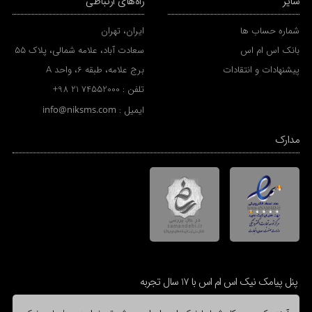
سایر
راه‌های ارتباطی
شماره حساب ها
ایران، تهران
بانک اس ام اس
سعادت آباد، علامه شمالی، پلاک 55
پیشنهادات و انتقادات
برج علامه، طبقه 6، واحد A
تلفن :
+98 21 74552000
ایمیل :
info@niksms.com
مدارک
پنل پیامک نیک اس ام اس با 17 سال تجربه