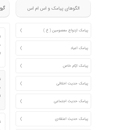
گرو
الگوهای پیامک و اس ام اس
پیامک ازدواج معصومين ( ع )
ت
ن
پیامک اعياد
ا
پیامک ايّام خاص
ت
پیامک حدیت اخلاقی
ن
ا
پیامک حدیث اجتماعی
پیامک حدیث اعتقادی
ت