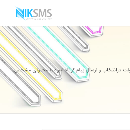
ت درانتخاب و ارسال پیام کوتاه انبوه با محتوای مشخص