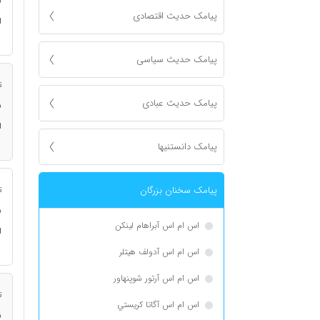
ن
پیامک حدیث اقتصادی
ا
پیامک حدیث سیاسی
ت
پیامک حدیث عبادی
ن
ا
پیامک دانستنیها
پیامک سخنان بزرگان
ت
ن
اس ام اس آبراهام لینکن
ا
اس ام اس آدولف هیتلر
اس ام اس آرتور شوپنهاور
ت
اس ام اس آگاتا كريستي
ن