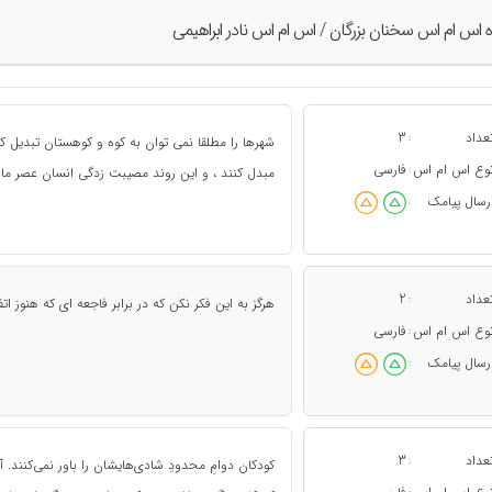
ه اس ام اس سخنان بزرگان / اس ام اس نادر ابراهیمی
عداد
3
:
شهرها را مطلقا نمی توان به کوه و کوهستان تبدیل کرد
وع اس ام اس
فارسی
:
مبدل کنند ، و این روند مصیبت زدگی انسان عصر ما
رسال پیامک
:
عداد
2
:
هرگز به این فکر نکن که در برابر فاجعه ای که هنوز اتف
وع اس ام اس
فارسی
:
رسال پیامک
:
عداد
3
:
کودکان دوامِ محدود‌ِ شادی‌هایشان را باور نمی‌کنند.