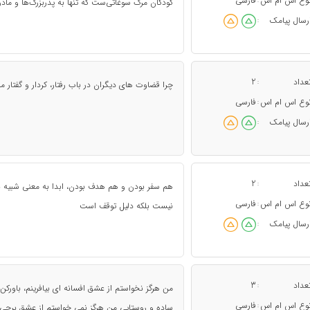
وع اس ام اس
فارسی
:
کودکان مرگ سوغاتی‌ست که تنها به پدربزرگ‌ها و مادر
رسال پیامک
:
عداد
2
:
چرا قضاوت های دیگران در باب رفتار، کردار و گفتار ما
وع اس ام اس
فارسی
:
رسال پیامک
:
عداد
2
:
هم سفر بودن و هم هدف بودن، ابدا به معنی شبیه 
وع اس ام اس
فارسی
:
نیست بلکه دلیل توقف است
رسال پیامک
:
عداد
3
:
من هرگز نخواستم از عشق افسانه ای بیافرینم، باورک
وع اس ام اس
فارسی
:
ساده و روستایی من هرگز نمی خواستم از عشق برجی بی