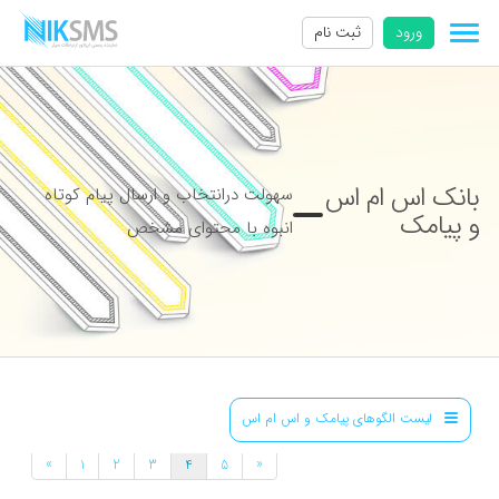
ورود
ثبت نام
بانک اس ام اس
سهولت درانتخاب و ارسال پیام کوتاه
و پیامک
انبوه با محتوای مشخص
لیست الگوهای پیامک و اس ام اس
»
«
1
2
3
4
5