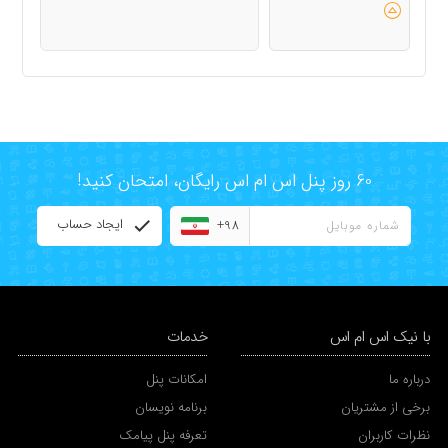
60 روز پنل اس ام اس رایگان، امتحان کنید!
ایجاد حساب
+98
با نیک اس ام اس
خدمات
درباره ما
امکانات پنل
برخی از مشتریان
برنامه نویسان
نظرات کاربران
تعرفه پنل پیامک