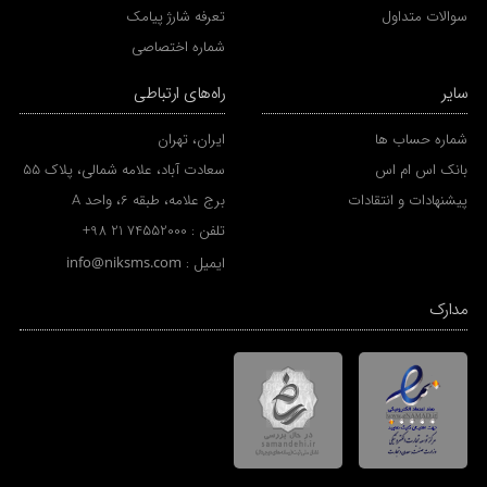
سوالات متداول
تعرفه شارژ پیامک
شماره اختصاصی
سایر
راه‌های ارتباطی
شماره حساب ها
ایران، تهران
بانک اس ام اس
سعادت آباد، علامه شمالی، پلاک 55
پیشنهادات و انتقادات
برج علامه، طبقه 6، واحد A
تلفن :
+98 21 74552000
ایمیل :
info@niksms.com
مدارک