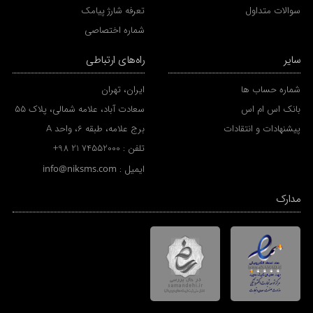
سوالات متداول
تعرفه شارژ پیامک
شماره اختصاصی
سایر
راه‌های ارتباطی
شماره حساب ها
ایران، تهران
بانک اس ام اس
سعادت آباد، علامه شمالی، پلاک 55
پیشنهادات و انتقادات
برج علامه، طبقه 6، واحد A
تلفن :
+98 21 74552000
ایمیل :
info@niksms.com
مدارک