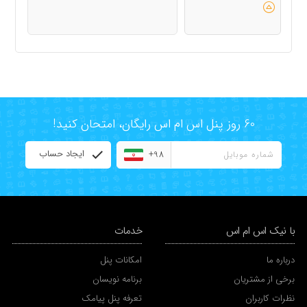
60 روز پنل اس ام اس رایگان، امتحان کنید!
ایجاد حساب
+98
با نیک اس ام اس
خدمات
درباره ما
امکانات پنل
برخی از مشتریان
برنامه نویسان
نظرات کاربران
تعرفه پنل پیامک