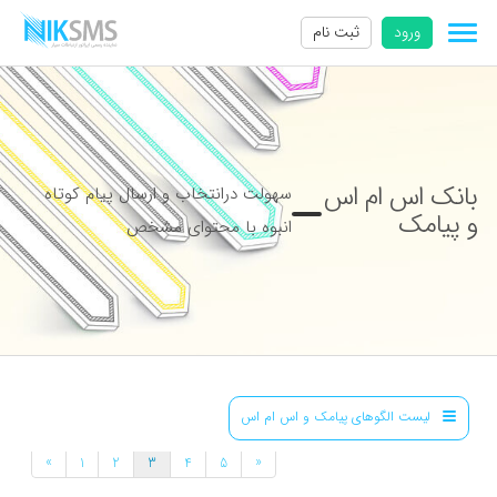
ورود
ثبت نام
بانک اس ام اس
سهولت درانتخاب و ارسال پیام کوتاه
و پیامک
انبوه با محتوای مشخص
لیست الگوهای پیامک و اس ام اس
»
«
1
2
3
4
5