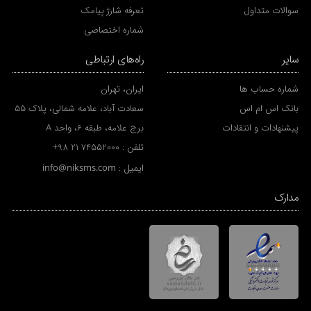
سوالات متداول
تعرفه شارژ پیامک
شماره اختصاصی
سایر
راه‌های ارتباطی
شماره حساب ها
ایران، تهران
بانک اس ام اس
سعادت آباد، علامه شمالی، پلاک 55
پیشنهادات و انتقادات
برج علامه، طبقه 6، واحد A
تلفن :
+98 21 74552000
ایمیل :
info@niksms.com
مدارک