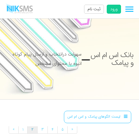
ورود
ثبت نام
بانک اس ام اس
سهولت درانتخاب و ارسال پیام کوتاه
و پیامک
انبوه با محتوای مشخص
لیست الگوهای پیامک و اس ام اس
»
«
1
2
3
4
5