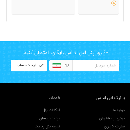
60 روز پنل اس ام اس رایگان، امتحان کنید!
ایجاد حساب
+98
با نیک اس ام اس
خدمات
درباره ما
امکانات پنل
برخی از مشتریان
برنامه نویسان
نظرات کاربران
تعرفه پنل پیامک