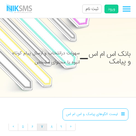
ورود
ثبت نام
بانک اس ام اس
سهولت درانتخاب و ارسال پیام کوتاه
و پیامک
انبوه با محتوای مشخص
لیست الگوهای پیامک و اس ام اس
»
«
5
6
7
8
9