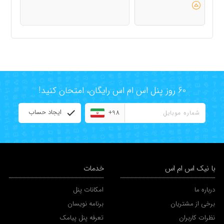
60 روز پنل اس ام اس رایگان، امتحان کنید!
ایجاد حساب
+98
با نیک اس ام اس
خدمات
درباره ما
امکانات پنل
برخی از مشتریان
برنامه نویسان
نظرات کاربران
تعرفه پنل پیامک