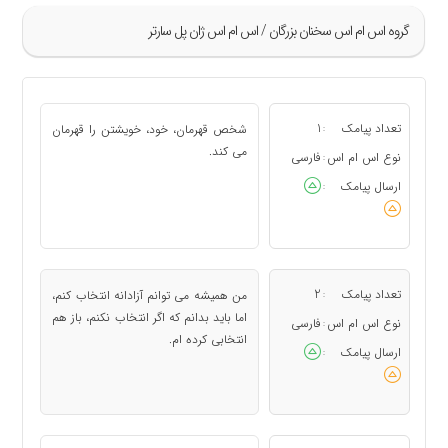
گروه اس ام اس سخنان بزرگان / اس ام اس ژان پل سارتر
»
5
تعداد پیامک
1
شخص قهرمان، خود، خویشتن را قهرمان
:
6
می كند.
نوع اس ام اس
فارسی
:
7
ارسال پیامک
:
8
9
«
تعداد پیامک
2
من همیشه می توانم آزادانه انتخاب كنم،
:
اما باید بدانم كه اگر انتخاب نكنم، باز هم
نوع اس ام اس
فارسی
:
انتخابی كرده ام.
ارسال پیامک
: