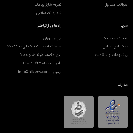
سوالات متداول
تعرفه شارژ پیامک
شماره اختصاصی
سایر
راه‌های ارتباطی
شماره حساب ها
ایران، تهران
بانک اس ام اس
سعادت آباد، علامه شمالی، پلاک 55
پیشنهادات و انتقادات
برج علامه، طبقه 6، واحد A
تلفن :
+98 21 74552000
ایمیل :
info@niksms.com
مدارک