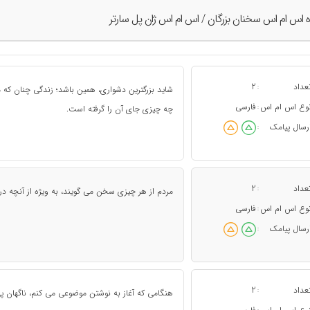
ه اس ام اس سخنان بزرگان / اس ام اس ژان پل سارتر
عداد
2
:
شاید بزرگترین دشواری، همین باشد؛ زندگی چنان که م
وع اس ام اس
فارسی
:
چه چیزی جای آن را گرفته است.
رسال پیامک
:
عداد
2
:
مردم از هر چیزی سخن می گویند، به ویژه از آنچه در
وع اس ام اس
فارسی
:
رسال پیامک
:
عداد
2
:
هنگامی که آغاز به نوشتن موضوعی می کنم، ناگهان پ