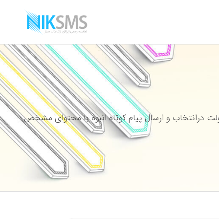
ت درانتخاب و ارسال پیام کوتاه انبوه با محتوای مشخص