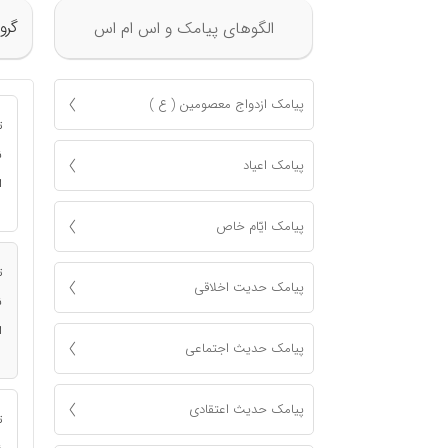
گرو
الگوهای پیامک و اس ام اس
پیامک ازدواج معصومين ( ع )
ت
ن
پیامک اعياد
ا
پیامک ايّام خاص
ت
پیامک حدیت اخلاقی
ن
ا
پیامک حدیث اجتماعی
پیامک حدیث اعتقادی
ت