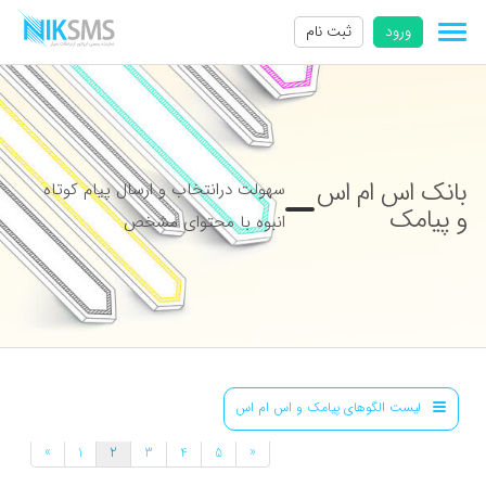
ورود
ثبت نام
بانک اس ام اس
سهولت درانتخاب و ارسال پیام کوتاه
و پیامک
انبوه با محتوای مشخص
لیست الگوهای پیامک و اس ام اس
»
«
1
2
3
4
5