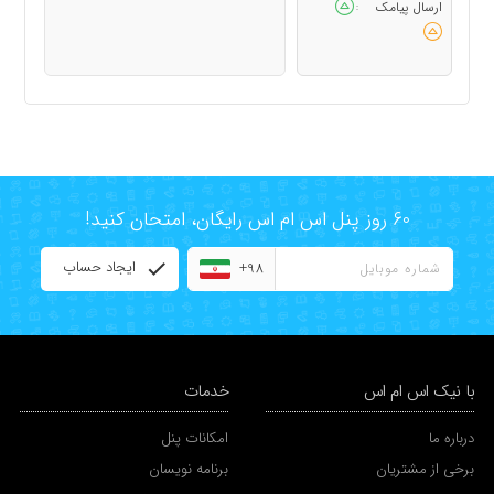
ارسال پیامک
:
60 روز پنل اس ام اس رایگان، امتحان کنید!
ایجاد حساب
+98
با نیک اس ام اس
خدمات
درباره ما
امکانات پنل
برخی از مشتریان
برنامه نویسان