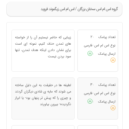
گروه اس ام اس سخنان بزرگان / اس ام اس زیگموند فروید
»
1
تعداد پیامک
2
زیبایی كه حاضر نیستیم آن را از خواسته
:
2
های تمدن حذف كنیم، نمونه ای است
نوع اس ام اس
فارسی
:
برای نشان دادن اینكه هدف تمدن، تنها
3
ارسال پیامک
:
سود بردن نیست
4
5
«
تعداد پیامک
3
لطیفه ها در حقیقت به این دلیل ساخته
:
می شوند كه مایه ی شادی دیگران گردند
نوع اس ام اس
فارسی
:
و چیزی را كه پیش تر پنهان بود- یا ابراز
ارسال پیامک
:
نگردیده- بیرون بیاورند