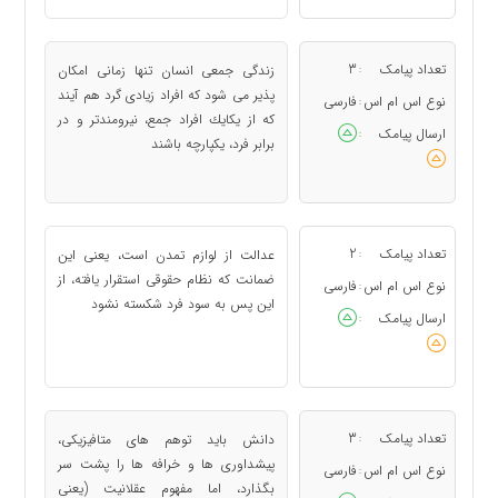
تعداد پیامک
3
زندگی جمعی انسان تنها زمانی امكان
:
پذیر می شود كه افراد زیادی گرد هم آیند
نوع اس ام اس
فارسی
:
كه از یكایك افراد جمع، نیرومندتر و در
ارسال پیامک
:
برابر فرد، یكپارچه باشند
تعداد پیامک
2
عدالت از لوازم تمدن است، یعنی این
:
ضمانت كه نظام حقوقی استقرار یافته، از
نوع اس ام اس
فارسی
:
این پس به سود فرد شكسته نشود
ارسال پیامک
:
تعداد پیامک
3
دانش باید توهم های متافیزیكی،
:
پیشداوری ها و خرافه ها را پشت سر
نوع اس ام اس
فارسی
:
بگذارد، اما مفهوم عقلانیت (یعنی