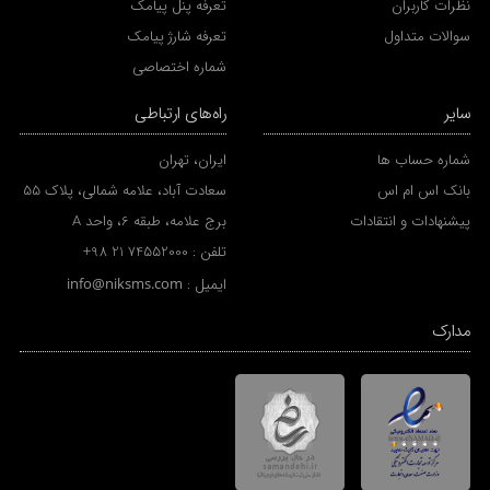
نظرات کاربران
تعرفه پنل پیامک
سوالات متداول
تعرفه شارژ پیامک
شماره اختصاصی
سایر
راه‌های ارتباطی
شماره حساب ها
ایران، تهران
بانک اس ام اس
سعادت آباد، علامه شمالی، پلاک 55
پیشنهادات و انتقادات
برج علامه، طبقه 6، واحد A
تلفن :
+98 21 74552000
ایمیل :
info@niksms.com
مدارک