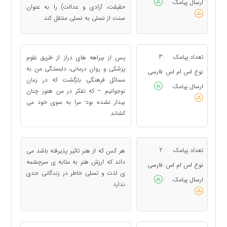
ارسال پیامک
:
حقیقت، آزادی و عدالت) را به عنوان
سنت از نسلی به نسلی منتقل كند
تعداد پیامک
3
پس از بیراهه های دراز از طریق علوم
:
پزشكی و روان درمانی، دلبستگی من به
نوع اس ام اس
فارسی
:
مسائل فرهنگی بازگشت كه در زمان
ارسال پیامک
:
نوجوانیم – كه تفكر در من هنوز چنان
بیدار نشده بود- مرا به سوی خود می
كشاند
تعداد پیامک
2
هر كس كه از هنر تاثیر پذیرفته باشد می
:
داند كه ارزش هنر به مثابه ی سرچشمه
نوع اس ام اس
فارسی
:
ی لذت و تسلی خاطر در زندگانی حدی
ارسال پیامک
:
ندارد