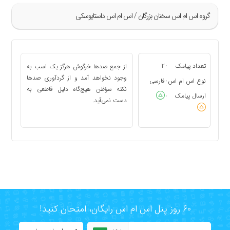
گروه اس ام اس سخنان بزرگان / اس ام اس داستایوسکی
»
1
تعداد پیامک
2
از جمع صدها خرگوش هرگز یک اسب به
:
2
وجود نخواهد آمد و از گردآوری صدها
نوع اس ام اس
فارسی
:
نکته سؤظن هیچ‌گاه دلیل قاطعی به
3
ارسال پیامک
:
دست نمی‌آید.
4
«
60 روز پنل اس ام اس رایگان، امتحان کنید!