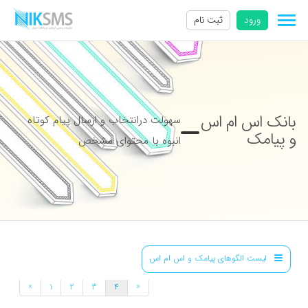
ورود
ثبت نام
بانک اس ام اس
سهولت درانتخاب و ارسال پیام کوتاه
و پیامک
انبوه با محتوای مشخص
لیست الگوهای پیامک و اس ام اس
»
«
1
2
3
4