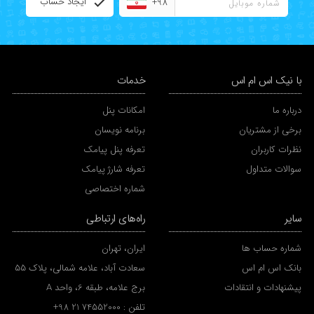
ایجاد حساب
+98
با نیک اس ام اس
خدمات
درباره ما
امکانات پنل
برخی از مشتریان
برنامه نویسان
نظرات کاربران
تعرفه پنل پیامک
سوالات متداول
تعرفه شارژ پیامک
شماره اختصاصی
سایر
راه‌های ارتباطی
شماره حساب ها
ایران، تهران
بانک اس ام اس
سعادت آباد، علامه شمالی، پلاک 55
پیشنهادات و انتقادات
برج علامه، طبقه 6، واحد A
تلفن :
+98 21 74552000