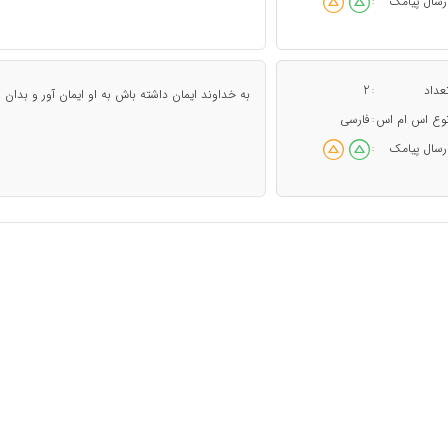
رسال پیامک
:
عداد
2
:
به خداوند ایمان داشته باش به او ایمان آور و بدان او
وع اس ام اس
فارسی
:
رسال پیامک
: