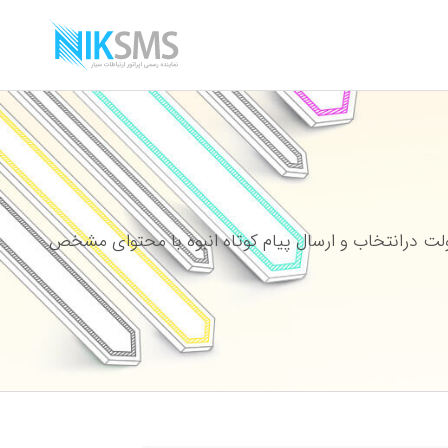
ت درانتخاب و ارسال پیام کوتاه انبوه با محتوای مشخص