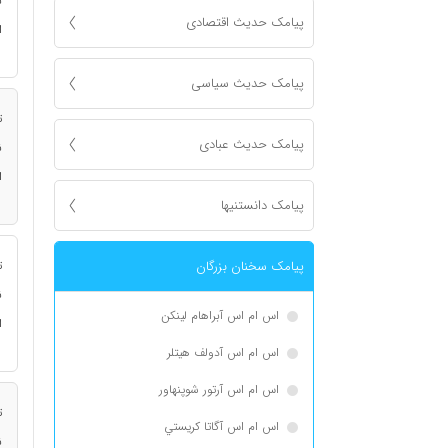
ن
پیامک حدیث اقتصادی
ا
پیامک حدیث سیاسی
ت
پیامک حدیث عبادی
ن
ا
پیامک دانستنیها
پیامک سخنان بزرگان
ت
ن
اس ام اس آبراهام لینکن
ا
اس ام اس آدولف هیتلر
اس ام اس آرتور شوپنهاور
ت
اس ام اس آگاتا كريستي
ن