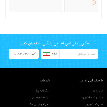
60 روز پنل اس ام اس رایگان، امتحان کنید!
ایجاد حساب
+98
با نیک اس ام اس
خدمات
درباره ما
امکانات پنل
برخی از مشتریان
برنامه نویسان
نظرات کاربران
تعرفه پنل پیامک