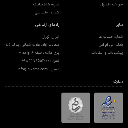
سوالات متداول
تعرفه شارژ پیامک
شماره اختصاصی
سایر
راه‌های ارتباطی
شماره حساب ها
ایران، تهران
بانک اس ام اس
سعادت آباد، علامه شمالی، پلاک 55
پیشنهادات و انتقادات
برج علامه، طبقه 6، واحد A
تلفن :
+98 21 74552000
ایمیل :
info@niksms.com
مدارک