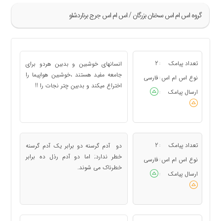
گروه اس ام اس سخنان بزرگان / اس ام اس جرج برناردشاو
»
5
تعداد پیامک
2
انسانهای خوشبین و بدبین هردو برای
:
6
جامعه مفید هستند ،خوشبین هواپیما را
نوع اس ام اس
فارسی
:
اختراع میکند و بدبین چتر نجات را !!
7
ارسال پیامک
:
«
تعداد پیامک
2
دو آدم گرسنه دو برابر یک آدم گرسنه
:
خطر ندارد; اما دو آدم رذل ده برابر
نوع اس ام اس
فارسی
:
خطرناک می شوند.
ارسال پیامک
: