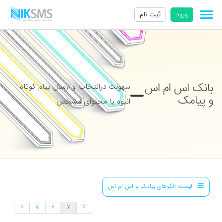
ورود
ثبت نام
بانک اس ام اس
سهولت درانتخاب و ارسال پیام کوتاه
و پیامک
انبوه با محتوای مشخص
لیست الگوهای پیامک و اس ام اس
»
«
5
6
7