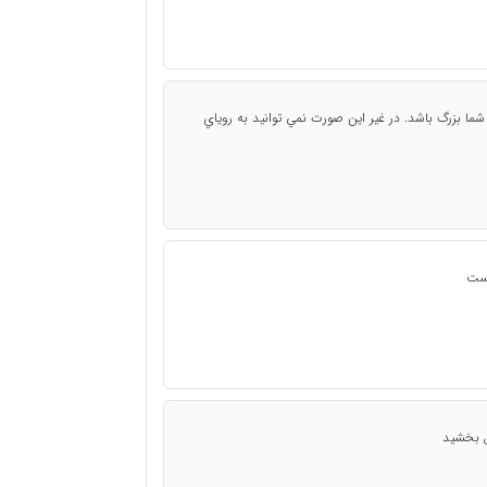
ما بزرگ باشد. در غير اين صورت نمي توانيد به روياي
يست
قق بخشيد