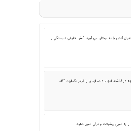
ياق آتش را به ارمغان مي آورد. آتش حقيقي دلبستگي و
ر گذشته انجام داده ايد پا را فراتر نگذاريد، آگاه
د را به سوي پيشرفت و ترقي سوق دهيد.