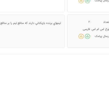
رسال پیامک
:
عداد
2
:
تيمهاي برنده بازيكناني دارند كه منافع تيم را بر من
وع اس ام اس
فارسی
:
رسال پیامک
: