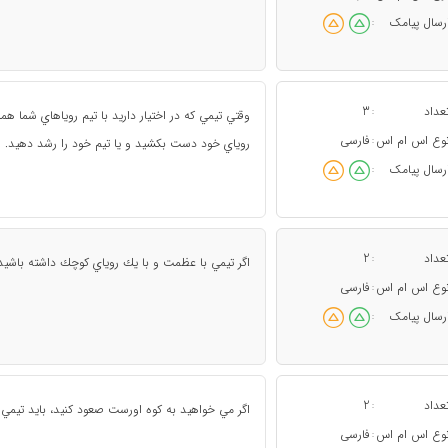
رسال پیامک
:
عداد
3
:
وقتي تيمي كه در اختيار داريد با تيم روياهاي شما هما
وع اس ام اس
فارسی
:
روياي خود دست بكشيد و يا تيم خود را رشد دهيد.
رسال پیامک
:
عداد
2
:
اگر تيمي با عظمت و با يك روياي كوچك داشته باشيد 
وع اس ام اس
فارسی
:
رسال پیامک
:
عداد
2
:
اگر مي خواهيد به كوه اورست صعود كنيد، بايد تيم
وع اس ام اس
فارسی
: