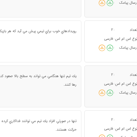
رسال پیامک
:
عداد
2
:
رويدادهاي خوب براي تيمي پيش مي آيد كه هر بازيكن د
وع اس ام اس
فارسی
:
رسال پیامک
:
عداد
2
:
يك تيم تنها هنگامي مي تواند به سطح بالا صعود كن
وع اس ام اس
فارسی
:
رها كنند.
رسال پیامک
:
عداد
2
:
تنها در صورتي افراد يك تيم مي توانند فداكاري كرده
وع اس ام اس
فارسی
:
حركت هستند.