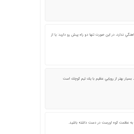
هنگي ندارد، در اين صورت تنها دو راه پيش رو داريد: يا از
بسيار بهتر از رويايي عظيم با يك تيم كوچك است
ي به عظمت كوه اورست در دست داشته باشيد.