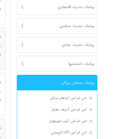
ن
پیامک حدیث اقتصادی
ا
پیامک حدیث سیاسی
ت
پیامک حدیث عبادی
ن
ا
پیامک دانستنیها
پیامک سخنان بزرگان
ت
ن
اس ام اس آبراهام لینکن
ا
اس ام اس آدولف هیتلر
اس ام اس آرتور شوپنهاور
ت
اس ام اس آگاتا كريستي
ن