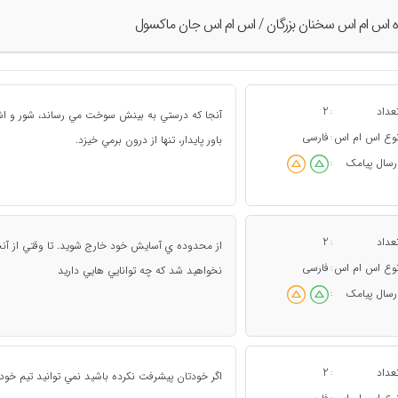
ه اس ام اس سخنان بزرگان / اس ام اس جان ماکسول
عداد
2
:
آنجا كه درستي به بينش سوخت مي رساند، شور و اشت
وع اس ام اس
فارسی
:
باور پايدار، تنها از درون برمي خيزد.
رسال پیامک
:
عداد
2
:
از محدوده ي آسايش خود خارج شويد. تا وقتي از آنچه د
وع اس ام اس
فارسی
:
نخواهيد شد كه چه توانايي هايي داريد
رسال پیامک
:
عداد
2
:
اگر خودتان پيشرفت نكرده باشيد نمي توانيد تيم خو