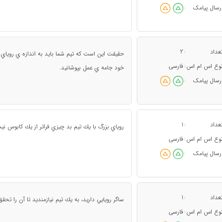
رسال پیامک
:
عداد
2
:
حقيقت اين است كه تيم شما بايد به اندازه ي روياي ش
وع اس ام اس
فارسی
:
خود جامه ي عمل بپوشانيد.
رسال پیامک
:
عداد
1
:
روياي بزرگ با يك تيم بد چيزي فراتر از يك كابوس ن
وع اس ام اس
فارسی
:
رسال پیامک
:
عداد
1
:
ساگر رويايي داريد، به يك تيم نيازمنديد تا آن را تح
وع اس ام اس
فارسی
: