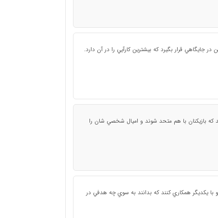
ر جايگاهي قرار بگيرد كه بيشترين كارآيي را در آن دارد.
د كه بازيكنان با هم متحد شوند و اميال شخصي شان را
 و با يكديگر همكاري كنند كه بدانند به سوي چه هدفي در