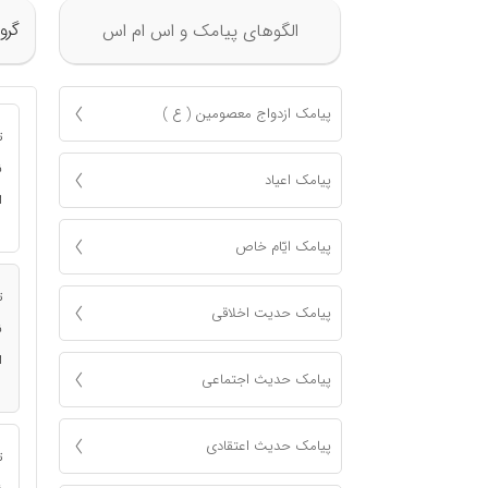
گرو
الگوهای پیامک و اس ام اس
پیامک ازدواج معصومين ( ع )
ت
ن
پیامک اعياد
ا
پیامک ايّام خاص
ت
پیامک حدیت اخلاقی
ن
ا
پیامک حدیث اجتماعی
پیامک حدیث اعتقادی
ت