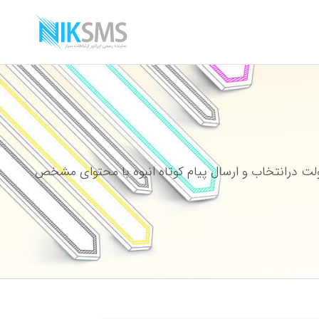
ت درانتخاب و ارسال پیام کوتاه انبوه با محتوای مشخص