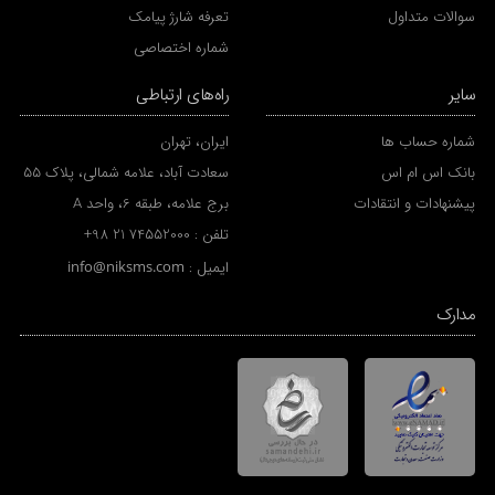
سوالات متداول
تعرفه شارژ پیامک
شماره اختصاصی
سایر
راه‌های ارتباطی
شماره حساب ها
ایران، تهران
بانک اس ام اس
سعادت آباد، علامه شمالی، پلاک 55
پیشنهادات و انتقادات
برج علامه، طبقه 6، واحد A
تلفن :
+98 21 74552000
ایمیل :
info@niksms.com
مدارک