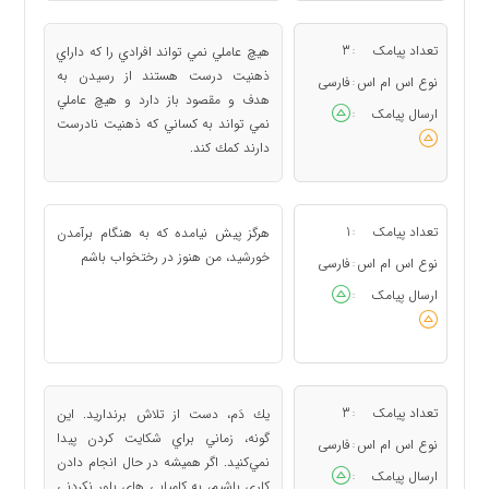
تعداد پیامک
3
هيچ عاملي نمي تواند افرادي را كه داراي
:
ذهنيت درست هستند از رسيدن به
نوع اس ام اس
فارسی
:
هدف و مقصود باز دارد و هيچ عاملي
ارسال پیامک
:
نمي تواند به كساني كه ذهنيت نادرست
دارند كمك كند.
تعداد پیامک
1
هرگز پيش نيامده كه به هنگام برآمدن
:
خورشيد، من هنوز در رختخواب باشم
نوع اس ام اس
فارسی
:
ارسال پیامک
:
تعداد پیامک
3
يك دَم، دست از تلاش برنداريد. اين
:
گونه، زماني براي شكايت كردن پيدا
نوع اس ام اس
فارسی
:
نمي‌كنيد. اگر هميشه در حال انجام دادن
ارسال پیامک
:
كاري باشيم، به كاميابي ‌هاي باور نكردني