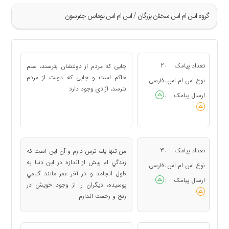
گروه اس ام اس سخنان بزرگان / اس ام اس توماس جفرسون
»
1
تعداد پیامک
2
جایی كه مردم از دولتشان بترسند، ستم
:
2
حاكم است و جایی كه دولت از مردم
نوع اس ام اس
فارسی
:
بترسد، آزادی وجود دارد
3
ارسال پیامک
:
4
«
تعداد پیامک
3
من تنها يك ترس دارم و آن اين است كه
:
زندگي ام بيش از اندازه در اين دنيا به
نوع اس ام اس
فارسی
:
طول انجامد و در آخر عمر مانند گليمي
ارسال پیامک
:
پوسيده، ديگران را از وجود خويش در
رنج و زحمت اندازم