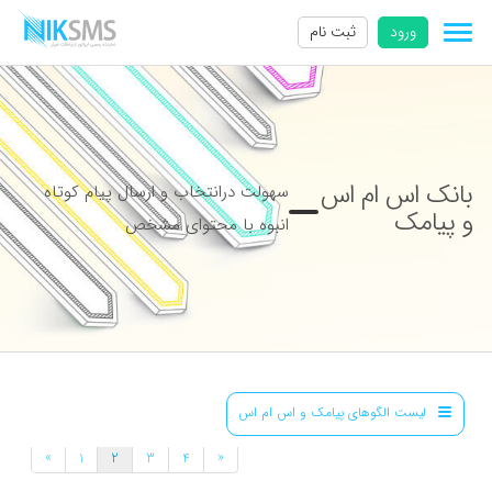
ورود
ثبت نام
بانک اس ام اس
سهولت درانتخاب و ارسال پیام کوتاه
و پیامک
انبوه با محتوای مشخص
لیست الگوهای پیامک و اس ام اس
»
«
1
2
3
4