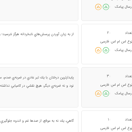
رسال پیامک
:
عداد
2
:
از به زبان آوردن پرسش‌هاي نابخردانه هرگز نترسيد؛ ز
وع اس ام اس
فارسی
:
رسال پیامک
:
عداد
3
:
پايدارترين درختان با يك تبر عادي در ضربه‌ي صدم، س
وع اس ام اس
فارسی
:
نود و نه ضربه‌ي ديگر، هيچ نقشي در كاميابي نداشت
رسال پیامک
:
عداد
1
:
گاهي، يك نه به موقع، از صدها غم و اندوه جلوگيري 
وع اس ام اس
فارسی
: