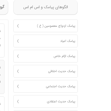
گرو
الگوهای پیامک و اس ام اس
پیامک ازدواج معصومين ( ع )
ت
ن
پیامک اعياد
ا
پیامک ايّام خاص
ت
پیامک حدیت اخلاقی
ن
ا
پیامک حدیث اجتماعی
پیامک حدیث اعتقادی
ت