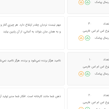
رسال پیامک
:
عداد
3
:
مهم نيست نردبان چقدر ارتفاع دارد. هر چيزي آغاز و پا
وع اس ام اس
فارسی
:
و به همان سان بتواند به آساني، از آن پايين بيايد
رسال پیامک
:
عداد
1
:
نااميد هرگز برنده نمي‌شود و برنده، هرگز نااميد نمي‌ش
وع اس ام اس
فارسی
:
رسال پیامک
:
عداد
2
:
ذهن شما مانند کارخانه است. افکار شما مدیر تولید آ
وع اس ام اس
فارسی
: