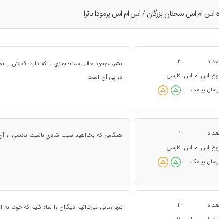
ه اس ام اس سخنان بزرگان / اس ام اس پرمودا باترا
عداد
2
:
بشر، موجود جالبي‌ست؛ چيزي را كه دارد، قدرش را نم
وع اس ام اس
فارسی
:
در پي آن است
رسال پیامک
:
عداد
1
:
هنگامي كه بخواهيد سبب شادي باشيد، بخشي از آن ن
وع اس ام اس
فارسی
:
رسال پیامک
:
عداد
2
:
تنها زماني مي‌توانيم ديگران را شاد كنيم كه خود، به ا