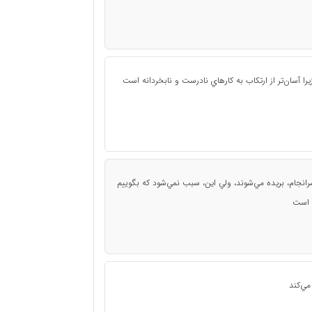
يرا آسان‌تر از ارتكاب به كارهاي نادرست و نابخردانه است
رانجام، بريده مي‌شوند، ولي اين، سبب نمي‌شود كه بگوييم
ه است
مي‌كند