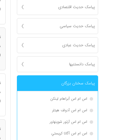
ن
پیامک حدیث اقتصادی
ا
پیامک حدیث سیاسی
ت
پیامک حدیث عبادی
ن
ا
پیامک دانستنیها
پیامک سخنان بزرگان
ت
ن
اس ام اس آبراهام لینکن
ا
اس ام اس آدولف هیتلر
اس ام اس آرتور شوپنهاور
ت
اس ام اس آگاتا كريستي
ن