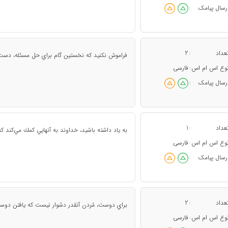
رسال پیامک
:
عداد
2
:
فراموش نكنيد كه نخستين گام براي حل مسئله، دست
وع اس ام اس
فارسی
:
رسال پیامک
:
عداد
1
:
به ياد داشته باشيد، خداوند به آنهايي كمك مي‌كند 
وع اس ام اس
فارسی
:
رسال پیامک
:
عداد
2
:
براي دوست، مُردن آنقدر دشوار نيست كه يافتن دوست
وع اس ام اس
فارسی
: