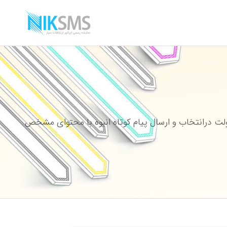
ت درانتخاب و ارسال پیام کوتاه انبوه با محتوای مشخص