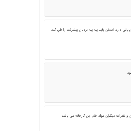
ياني دارد. انسان بايد پله‌ پله نردبان پيشرفت را طي كند
ود
ن و نظرات دیگران مواد خام این کارخانه می باشد