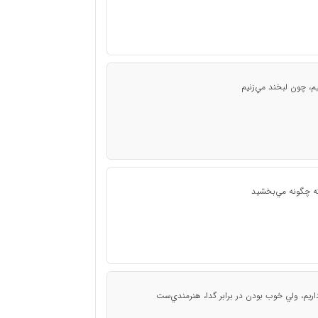
م، چون لبخند مي‌زنيم
ه چگونه مي‌بخشيد
اريم، ولي خوب بودن در برابر گدا، هنرمندي‌ست