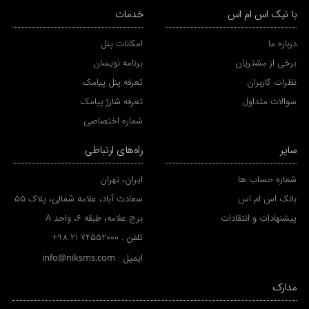
با نیک اس ام اس
خدمات
درباره ما
امکانات پنل
برخی از مشتریان
برنامه نویسان
نظرات کاربران
تعرفه پنل پیامک
سوالات متداول
تعرفه شارژ پیامک
شماره اختصاصی
سایر
راه‌های ارتباطی
شماره حساب ها
ایران، تهران
بانک اس ام اس
سعادت آباد، علامه شمالی، پلاک 55
پیشنهادات و انتقادات
برج علامه، طبقه 6، واحد A
تلفن :
+98 21 74552000
ایمیل :
info@niksms.com
مدارک