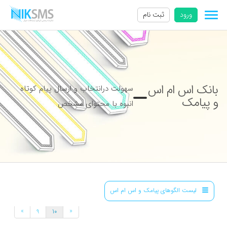
ورود
ثبت نام
بانک اس ام اس
سهولت درانتخاب و ارسال پیام کوتاه
و پیامک
انبوه با محتوای مشخص
لیست الگوهای پیامک و اس ام اس
»
«
9
10