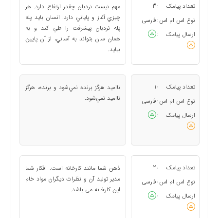
تعداد پیامک
3
مهم نيست نردبان چقدر ارتفاع دارد. هر
:
چيزي آغاز و پاياني دارد. انسان بايد پله‌
نوع اس ام اس
فارسی
:
پله نردبان پيشرفت را طي كند و به
ارسال پیامک
:
همان سان بتواند به آساني، از آن پايين
بيايد.
تعداد پیامک
1
نااميد هرگز برنده نمي‌شود و برنده، هرگز
:
نااميد نمي‌شود.
نوع اس ام اس
فارسی
:
ارسال پیامک
:
تعداد پیامک
2
ذهن شما مانند کارخانه است. افکار شما
:
مدیر تولید آن و نظرات دیگران مواد خام
نوع اس ام اس
فارسی
:
این کارخانه می باشد.
ارسال پیامک
: