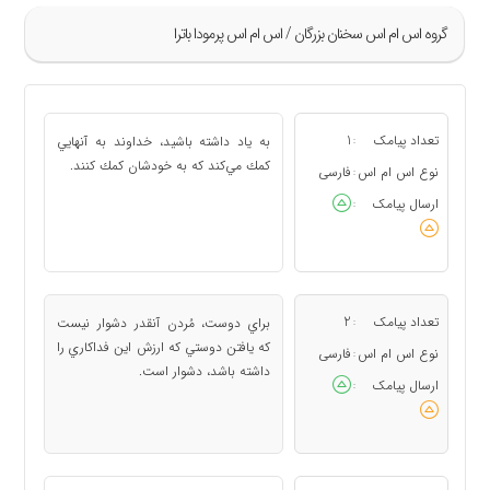
گروه اس ام اس سخنان بزرگان / اس ام اس پرمودا باترا
»
9
تعداد پیامک
1
به ياد داشته باشيد، خداوند به آنهايي
:
10
كمك مي‌كند كه به خودشان كمك كنند.
نوع اس ام اس
فارسی
:
«
ارسال پیامک
:
تعداد پیامک
2
براي دوست، مُردن آنقدر دشوار نيست
:
كه يافتن دوستي كه ارزش اين فداكاري را
نوع اس ام اس
فارسی
:
داشته باشد، دشوار است.
ارسال پیامک
: