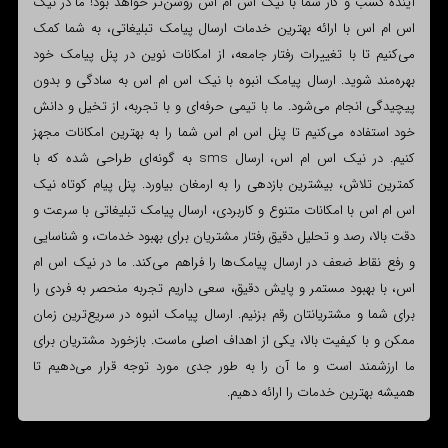
آینده کسب و کار شما با نیک اس ام اس روشن‌تر خواهد بود! ما در نیک
اس ام اس با ارائه بهترین خدمات ارسال پیامک تبلیغاتی، به شما کمک
می‌کنیم تا با تغییرات رفتار جامعه، از امکانات نوین در پنل پیامک خود
بهره‌مند شوید. ارسال پیامک انبوه با نیک اس ام اس به سادگی و بدون
پیچیدگی انجام می‌شود. ما با تیمی حرفه‌ای و با تجربه، از تخیل و دانش
خود استفاده می‌کنیم تا پنل اس ام اس شما را به بهترین امکانات مجهز
کنیم. در نیک اس ام اس، ارسال sms به گونه‌ای طراحی شده که با
کمترین تلاش، بیشترین بازدهی را به ارمغان بیاورد. پنل پیام کوتاه نیک
اس ام اس با امکانات متنوع و کاربردی، ارسال پیامک تبلیغاتی با سرعت و
دقت بالا، رصد و تحلیل دقیق رفتار مشتریان برای بهبود خدمات، و شناسایی
و رفع نقاط ضعف در ارسال پیامک‌ها را فراهم می‌کند. ما در نیک اس ام
اس، با بهبود مستمر و پایش دقیق، سعی داریم تجربه منحصر به فردی را
برای شما و مشتریانتان رقم بزنیم. ارسال پیامک انبوه در سریع‌ترین زمان
ممکن و با کیفیت بالا، یکی از اهداف اصلی ماست. بازخورد مشتریان برای
ما ارزشمند است و ما آن را به طور جدی مورد توجه قرار می‌دهیم تا
همیشه بهترین خدمات را ارائه دهیم.