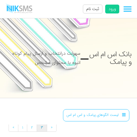
ورود
ثبت نام
بانک اس ام اس
سهولت درانتخاب و ارسال پیام کوتاه
و پیامک
انبوه با محتوای مشخص
لیست الگوهای پیامک و اس ام اس
»
«
1
2
3