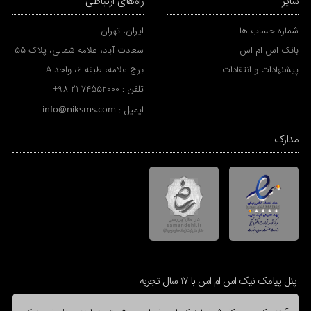
سایر
راه‌های ارتباطی
شماره حساب ها
ایران، تهران
بانک اس ام اس
سعادت آباد، علامه شمالی، پلاک 55
پیشنهادات و انتقادات
برج علامه، طبقه 6، واحد A
تلفن :
+98 21 74552000
ایمیل :
info@niksms.com
مدارک
پنل پیامک نیک اس ام اس با 17 سال تجربه