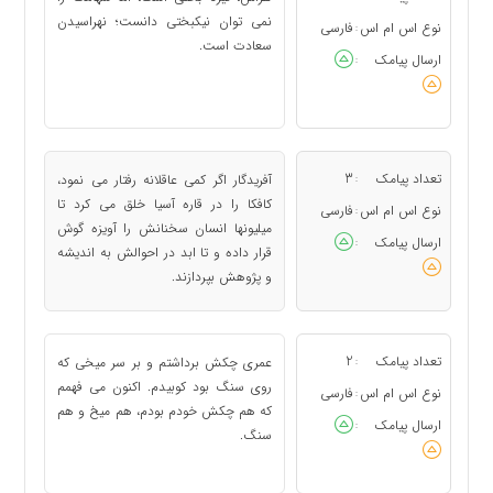
نمی توان نیكبختی دانست؛ نهراسیدن
نوع اس ام اس
فارسی
:
سعادت است.
ارسال پیامک
:
تعداد پیامک
3
آفریدگار اگر كمی عاقلانه رفتار می نمود،
:
كافكا را در قاره آسیا خلق می كرد تا
نوع اس ام اس
فارسی
:
میلیونها انسان سخنانش را آویزه گوش
ارسال پیامک
:
قرار داده و تا ابد در احوالش به اندیشه
و پژوهش بپردازند.
تعداد پیامک
2
عمری چكش برداشتم و بر سر میخی كه
:
روی سنگ بود كوبیدم. اكنون می فهمم
نوع اس ام اس
فارسی
:
كه هم چكش خودم بودم، هم میخ و هم
ارسال پیامک
:
سنگ.