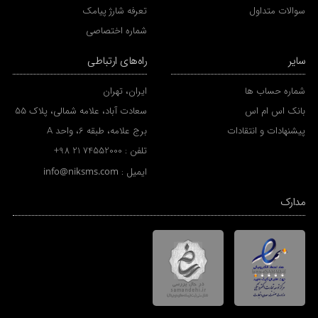
سوالات متداول
تعرفه شارژ پیامک
شماره اختصاصی
سایر
راه‌های ارتباطی
شماره حساب ها
ایران، تهران
بانک اس ام اس
سعادت آباد، علامه شمالی، پلاک 55
پیشنهادات و انتقادات
برج علامه، طبقه 6، واحد A
تلفن :
+98 21 74552000
ایمیل :
info@niksms.com
مدارک