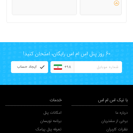
60 روز پنل اس ام اس رایگان، امتحان کنید!
ایجاد حساب
+98
با نیک اس ام اس
خدمات
درباره ما
امکانات پنل
برخی از مشتریان
برنامه نویسان
نظرات کاربران
تعرفه پنل پیامک