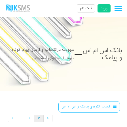
ورود
ثبت نام
بانک اس ام اس
سهولت درانتخاب و ارسال پیام کوتاه
و پیامک
انبوه با محتوای مشخص
لیست الگوهای پیامک و اس ام اس
»
«
1
2
3