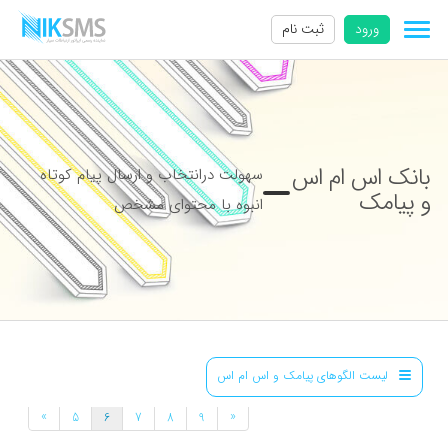
ورود
ثبت نام
بانک اس ام اس
سهولت درانتخاب و ارسال پیام کوتاه
و پیامک
انبوه با محتوای مشخص
لیست الگوهای پیامک و اس ام اس
»
«
5
6
7
8
9