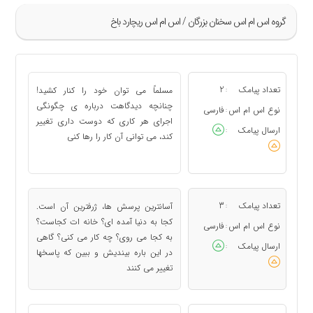
گروه اس ام اس سخنان بزرگان / اس ام اس ریچارد باخ
»
5
تعداد پیامک
2
مسلماً می توان خود را كنار كشید!
:
6
چنانچه دیدگاهت درباره ی چگونگی
نوع اس ام اس
فارسی
:
اجرای هر كاری كه دوست داری تغییر
7
ارسال پیامک
:
كند، می توانی آن كار را رها كنی
8
9
«
تعداد پیامک
3
آسانترین پرسش ها، ژرفترین آن است.
:
كجا به دنیا آمده ای؟ خانه ات كجاست؟
نوع اس ام اس
فارسی
:
به كجا می روی؟ چه كار می كنی؟ گاهی
ارسال پیامک
:
در این باره بیندیش و ببین كه پاسخها
تغییر می كنند