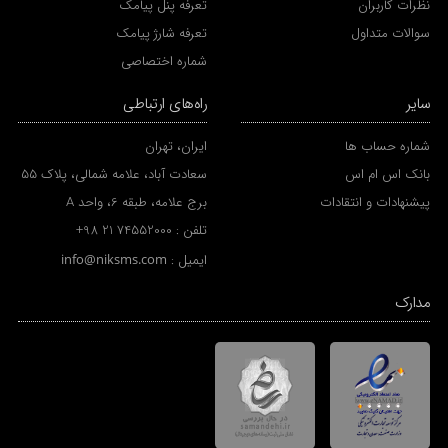
نظرات کاربران
تعرفه پنل پیامک
سوالات متداول
تعرفه شارژ پیامک
شماره اختصاصی
سایر
راه‌های ارتباطی
شماره حساب ها
ایران، تهران
بانک اس ام اس
سعادت آباد، علامه شمالی، پلاک 55
پیشنهادات و انتقادات
برج علامه، طبقه 6، واحد A
تلفن :
+98 21 74552000
ایمیل :
info@niksms.com
مدارک