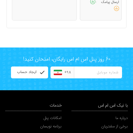
ارسال پیامک
:
60 روز پنل اس ام اس رایگان، امتحان کنید!
ایجاد حساب
+98
با نیک اس ام اس
خدمات
درباره ما
امکانات پنل
برخی از مشتریان
برنامه نویسان