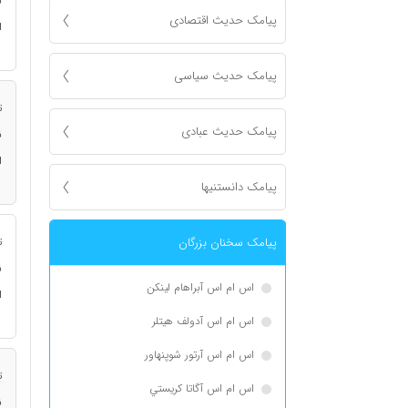
ن
پیامک حدیث اقتصادی
ا
پیامک حدیث سیاسی
ت
پیامک حدیث عبادی
ن
ا
پیامک دانستنیها
پیامک سخنان بزرگان
ت
ن
اس ام اس آبراهام لینکن
ا
اس ام اس آدولف هیتلر
اس ام اس آرتور شوپنهاور
ت
اس ام اس آگاتا كريستي
ن