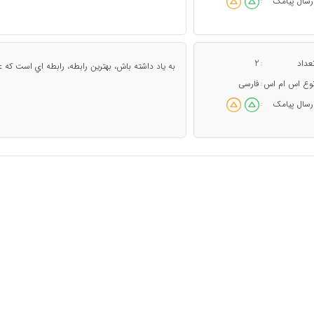
رسال پیامک
:
عداد
2
:
به ياد داشته باش، بهترين رابطه، رابطه اي است كه عش
وع اس ام اس
فارسی
:
رسال پیامک
: