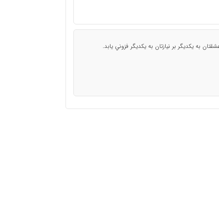
قتان به يكديگر بر نيازتان به يكديگر فزوني يابد.