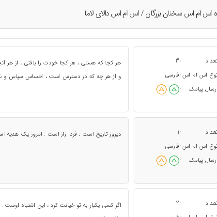
ه اس ام اس سخنان بزرگان / اس ام اس دالای لاما
عداد
3
:
هر کجا که هستی ، هر کجا خودت را یافتی ، از هر آن
وع اس ام اس
فارسی
:
و از هر چه که در دسترس است ، احساس سپاس و نیا
رسال پیامک
:
عداد
1
:
دیروز تاریخ است . فردا راز است . امروز یک هدیه اس
وع اس ام اس
فارسی
:
رسال پیامک
:
عداد
2
:
اگر کسی یکبار به تو خیانت کرد ، این اشتباه اوست . 