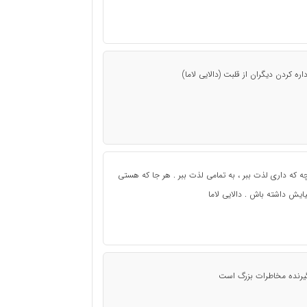
ه كردن ديگران از قلبت (دالايى لاما)
چه که داری لذت ببر ، به تمامی لذت ببر . هر جا که هستی
ش داشته باش . دالایی لاما
گیرنده مخاطرات بزرگ است