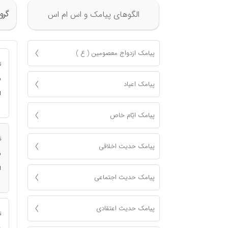
گرو
الگوهای پیامک و اس ام اس
پیامک ازدواج معصومين ( ع )
ت
ن
پیامک اعياد
ا
پیامک ايّام خاص
ت
پیامک حدیت اخلاقی
ن
ا
پیامک حدیث اجتماعی
پیامک حدیث اعتقادی
ت