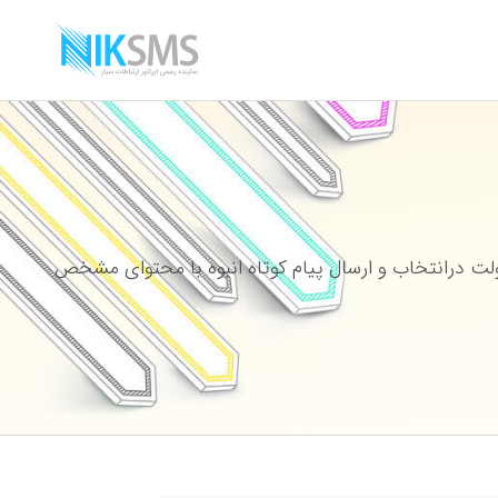
ت درانتخاب و ارسال پیام کوتاه انبوه با محتوای مشخص