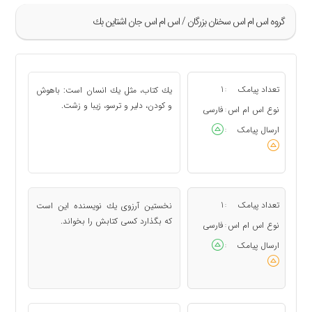
گروه اس ام اس سخنان بزرگان / اس ام اس جان اشتاین بك
»
5
تعداد پیامک
1
یك كتاب، مثل یك انسان است: باهوش
:
«
و كودن، دلیر و ترسو، زیبا و زشت.
نوع اس ام اس
فارسی
:
ارسال پیامک
:
تعداد پیامک
1
نخستین آرزوی یك نویسنده این است
:
كه بگذارد كسی كتابش را بخواند.
نوع اس ام اس
فارسی
:
ارسال پیامک
: