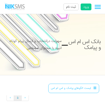
ورود
ثبت نام
بانک اس ام اس
سهولت درانتخاب و ارسال پیام کوتاه
و پیامک
انبوه با محتوای مشخص
لیست الگوهای پیامک و اس ام اس
»
«
5