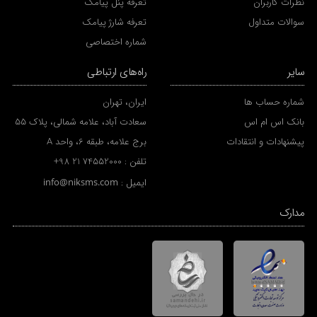
نظرات کاربران
تعرفه پنل پیامک
سوالات متداول
تعرفه شارژ پیامک
شماره اختصاصی
سایر
راه‌های ارتباطی
شماره حساب ها
ایران، تهران
بانک اس ام اس
سعادت آباد، علامه شمالی، پلاک 55
پیشنهادات و انتقادات
برج علامه، طبقه 6، واحد A
تلفن :
+98 21 74552000
ایمیل :
info@niksms.com
مدارک