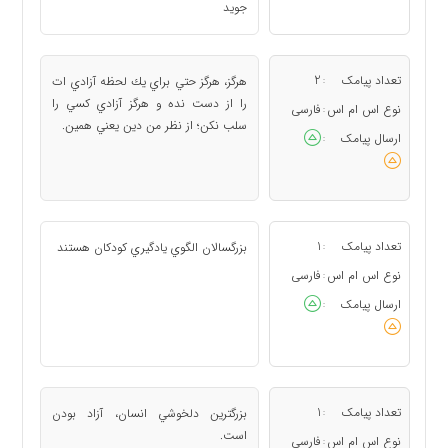
جويد
تعداد پیامک
2
هرگز، هرگز حتي براي يك لحظه آزادي ات
:
را از دست نده و هرگز آزادي كسي را
نوع اس ام اس
فارسی
:
سلب نكن؛ از نظر من دين يعني همين.
ارسال پیامک
:
تعداد پیامک
1
بزرگسالان الگوي يادگيري كودكان هستند
:
نوع اس ام اس
فارسی
:
ارسال پیامک
:
تعداد پیامک
1
بزرگترين دلخوشي انسان، آزاد بودن
:
است.
نوع اس ام اس
فارسی
: