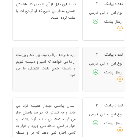
تعداد پیامک
2
تو به اين دليل از آن شخص كه عاشقش
:
هستي متنفر مي شوي كه او آزادي ات را
نوع اس ام اس
فارسی
:
سلب كرده است.
ارسال پیامک
:
تعداد پیامک
2
بايد هميشه مراقب بود، زيرا ذهن پيوسته
:
از ما مي خواهد كه اسير و دلبسته شويم
نوع اس ام اس
فارسی
:
و دلبسته شدن باعث آشفتگي ما مي
ارسال پیامک
:
شود
تعداد پیامک
3
انسان براستي ديندار هميشه آزاد مي
:
ماند و به كساني كه در سر راهش قرار
نوع اس ام اس
فارسی
:
مي گيرند كمك مي كند تا آزاد باشند. او
ارسال پیامک
:
هرگز بر كسي سلطه نمي جويد و هرگز به
كسي اجازه نمي دهد كه بر او سلطه