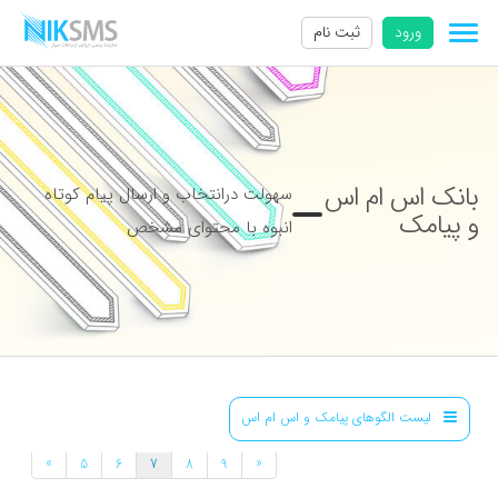
ورود
ثبت نام
بانک اس ام اس
سهولت درانتخاب و ارسال پیام کوتاه
و پیامک
انبوه با محتوای مشخص
لیست الگوهای پیامک و اس ام اس
»
«
5
6
7
8
9