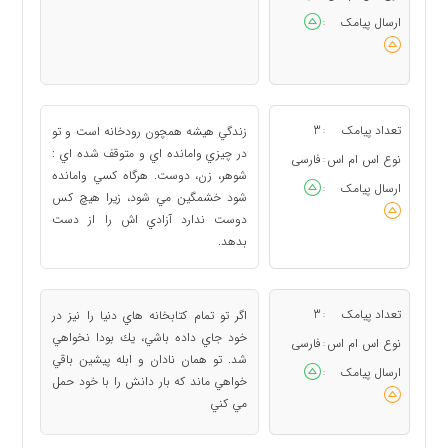
ارسال پیامک
:
تعداد پیامک
3
زندگي هيشه همچون رودخانه است و تو
:
در چيزي وامانده اي و متوقف شده اي :
نوع اس ام اس
فارسی
:
شوهر، زن، دوست. هرگاه كسي وامانده
ارسال پیامک
:
شود خشمگين مي شود، زيرا هيچ كس
دوست ندارد آزادي اش را از دست
بدهد.
تعداد پیامک
3
اگر تو تمام كتابخانه هاي دنيا را نيز در
:
خود جاي داده باشي، يك بودا نخواهي
نوع اس ام اس
فارسی
:
شد. تو همان نادان و ابله پيشين باقي
ارسال پیامک
:
خواهي ماند كه بار دانش را با خود حمل
مي كني