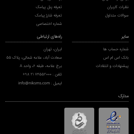
نظرات کاربران
تعرفه پنل پیامک
سوالات متداول
تعرفه شارژ پیامک
شماره اختصاصی
سایر
راه‌های ارتباطی
شماره حساب ها
ایران، تهران
بانک اس ام اس
سعادت آباد، علامه شمالی، پلاک 55
پیشنهادات و انتقادات
برج علامه، طبقه 6، واحد A
تلفن :
+98 21 74552000
ایمیل :
info@niksms.com
مدارک