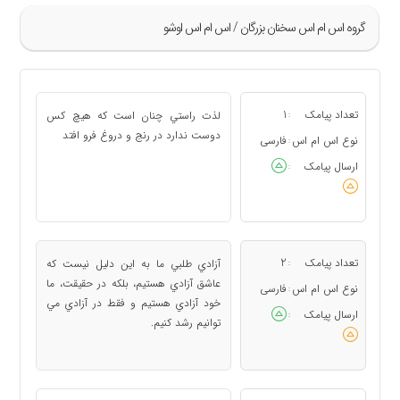
گروه اس ام اس سخنان بزرگان / اس ام اس اوشو
»
5
تعداد پیامک
1
لذت راستي چنان است كه هيچ كس
:
6
دوست ندارد در رنج و دروغ فرو افتد
نوع اس ام اس
فارسی
:
7
ارسال پیامک
:
8
9
«
تعداد پیامک
2
آزادي طلبي ما به اين دليل نيست كه
:
عاشق آزادي هستيم، بلكه در حقيقت، ما
نوع اس ام اس
فارسی
:
خود آزادي هستيم و فقط در آزادي مي
ارسال پیامک
:
توانيم رشد كنيم.