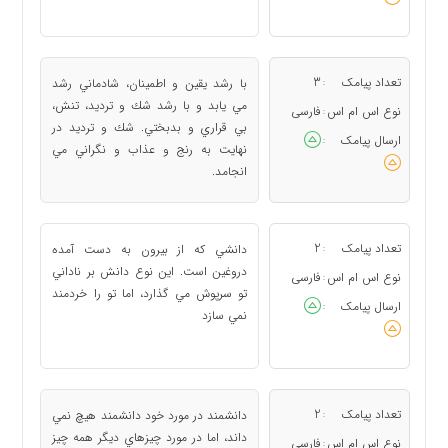
تعداد پیامک
3
با رشد يقين و اطمينان، شادماني رشد
:
مي يابد و با رشد شك و ترديد، تنش،
نوع اس ام اس
فارسی
:
بي قراري و بدبختي. شك و ترديد در
ارسال پیامک
:
نهايت به رنج و عذاب و نگراني مي
انجامد.
تعداد پیامک
2
دانشي كه از بيرون به دست آمده
:
دروغين است. اين نوع دانش بر ناداني
نوع اس ام اس
فارسی
:
تو سرپوش مي گذارد، اما تو را خردمند
ارسال پیامک
:
نمي سازد
تعداد پیامک
2
دانشمند در مورد خود دانشمند هيچ نمي
:
داند، اما در مورد چيزهاي ديگر همه چيز
نوع اس ام اس
فارسی
: