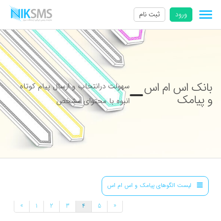
ورود
ثبت نام
بانک اس ام اس
سهولت درانتخاب و ارسال پیام کوتاه
و پیامک
انبوه با محتوای مشخص
لیست الگوهای پیامک و اس ام اس
»
«
1
2
3
4
5