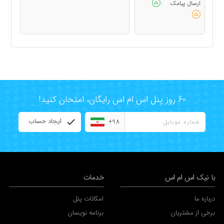
ارسال پیامک
:
60 روز پنل اس ام اس رایگان، امتحان کنید!
ایجاد حساب
+98
با نیک اس ام اس
خدمات
درباره ما
امکانات پنل
برخی از مشتریان
برنامه نویسان