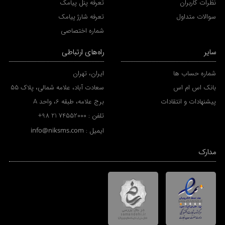
نظرات کاربران
تعرفه پنل پیامک
سوالات متداول
تعرفه شارژ پیامک
شماره اختصاصی
سایر
راه‌های ارتباطی
شماره حساب ها
ایران، تهران
بانک اس ام اس
سعادت آباد، علامه شمالی، پلاک 55
پیشنهادات و انتقادات
برج علامه، طبقه 6، واحد A
تلفن :
+98 21 74552000
ایمیل :
info@niksms.com
مدارک