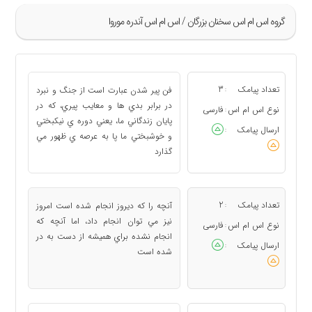
گروه اس ام اس سخنان بزرگان / اس ام اس آندره موروا
»
5
تعداد پیامک
3
فن پير شدن عبارت است از جنگ و نبرد
:
6
در برابر بدي ها و معايب پيري، كه در
نوع اس ام اس
فارسی
:
پايان زندگاني ما، يعني دوره ي نيكبختي
7
ارسال پیامک
:
و خوشبختي ما پا به عرصه ي ظهور مي
8
گذارد
9
«
تعداد پیامک
2
آنچه را كه ديروز انجام شده است امروز
:
نيز مي توان انجام داد، اما آنچه كه
نوع اس ام اس
فارسی
:
انجام نشده براي هميشه از دست به در
ارسال پیامک
:
شده است