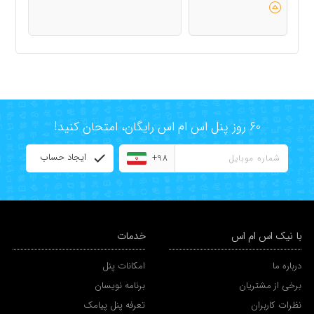
60 روز پنل اس ام اس رایگان، امتحان کنید!
ایجاد حساب
+98
با نیک اس ام اس
خدمات
درباره ما
امکانات پنل
برخی از مشتریان
برنامه نویسان
نظرات کاربران
تعرفه پنل پیامک