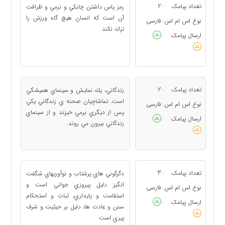
تعداد پیامک
2
رمز پاس داشتن چابكي و نرمي و ظرافت
:
آن است كه انسان هيچ گاه ورزش را
نوع اس ام اس
فارسی
:
ترك نكند
ارسال پیامک
:
تعداد پیامک
2
زندگاني، يك نمايش و سينماي هميشگي
:
است. تماشاچيان صحنه ي زندگاني يكي
نوع اس ام اس
فارسی
:
پس از ديگري برمي خيزند و از سينماي
ارسال پیامک
:
زندگاني بيرون مي روند.
تعداد پیامک
3
دگرگوني هاي پرشتاب و نوآوريهاي شگفت
:
انگيز دليل پيروزي جواني است و
نوع اس ام اس
فارسی
:
استقامت و پايداري، ثبات و استحكام
ارسال پیامک
:
سنن و عادت ها، دليل بر حيثيت و شرف
پيري است