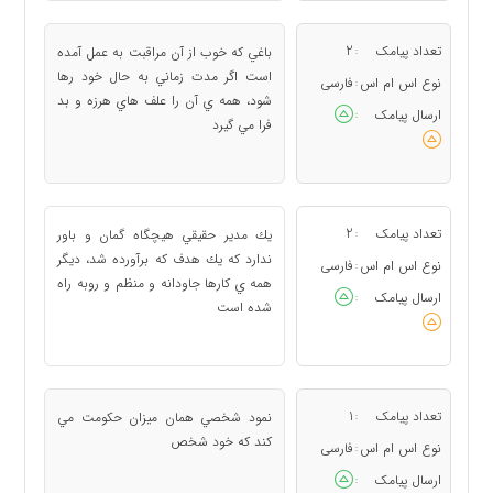
تعداد پیامک
2
باغي كه خوب از آن مراقبت به عمل آمده
:
است اگر مدت زماني به حال خود رها
نوع اس ام اس
فارسی
:
شود، همه ي آن را علف هاي هرزه و بد
ارسال پیامک
:
فرا مي گيرد
تعداد پیامک
2
يك مدير حقيقي هيچگاه گمان و باور
:
ندارد كه يك هدف كه برآورده شد، ديگر
نوع اس ام اس
فارسی
:
همه ي كارها جاودانه و منظم و روبه راه
ارسال پیامک
:
شده است
تعداد پیامک
1
نمود شخصي همان ميزان حكومت مي
:
كند كه خود شخص
نوع اس ام اس
فارسی
:
ارسال پیامک
: