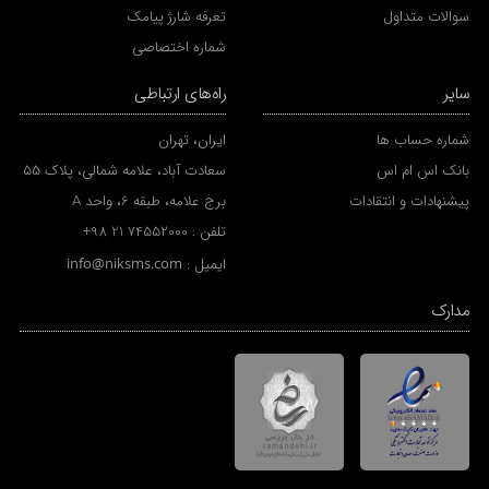
سوالات متداول
تعرفه شارژ پیامک
شماره اختصاصی
سایر
راه‌های ارتباطی
شماره حساب ها
ایران، تهران
بانک اس ام اس
سعادت آباد، علامه شمالی، پلاک 55
پیشنهادات و انتقادات
برج علامه، طبقه 6، واحد A
تلفن :
+98 21 74552000
ایمیل :
info@niksms.com
مدارک