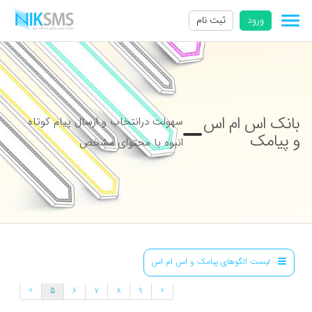
ورود
ثبت نام
بانک اس ام اس
سهولت درانتخاب و ارسال پیام کوتاه
و پیامک
انبوه با محتوای مشخص
لیست الگوهای پیامک و اس ام اس
»
«
5
6
7
8
9