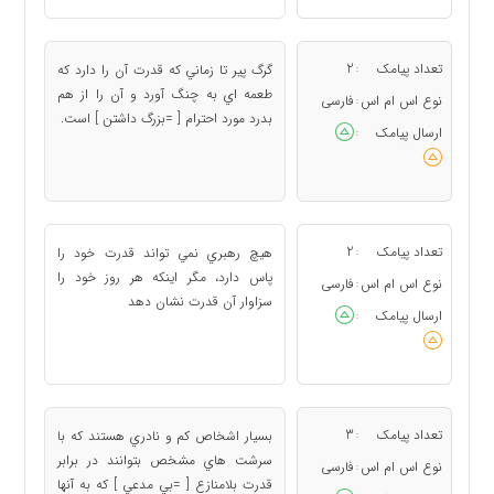
تعداد پیامک
2
گرگ پير تا زماني كه قدرت آن را دارد كه
:
طعمه اي به چنگ آورد و آن را از هم
نوع اس ام اس
فارسی
:
بدرد مورد احترام [ =بزرگ داشتن ] است.
ارسال پیامک
:
تعداد پیامک
2
هيچ رهبري نمي تواند قدرت خود را
:
پاس دارد، مگر اينكه هر روز خود را
نوع اس ام اس
فارسی
:
سزاوار آن قدرت نشان دهد
ارسال پیامک
:
تعداد پیامک
3
بسيار اشخاص كم و نادري هستند كه با
:
سرشت هاي مشخص بتوانند در برابر
نوع اس ام اس
فارسی
:
قدرت بلامنازع [ =بي مدعي ] كه به آنها