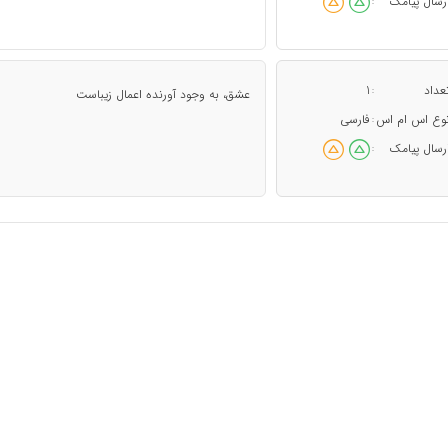
رسال پیامک
:
عداد
1
:
عشق، به وجود آورنده اعمال زیباست
وع اس ام اس
فارسی
:
رسال پیامک
: