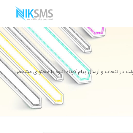
ت درانتخاب و ارسال پیام کوتاه انبوه با محتوای مشخص