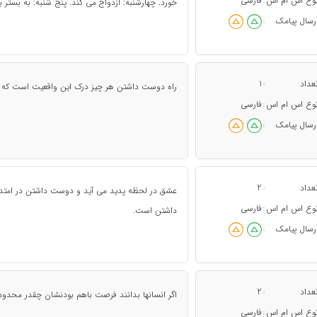
وع اس ام اس
فارسی
:
خورد. چهارشنبه: ازدواج می کند. پنج شنبه: به بستر ب
رسال پیامک
:
عداد
1
:
راه دوست داشتن هر چیز درک این واقعیت است که ا
وع اس ام اس
فارسی
:
رسال پیامک
:
عداد
2
:
عشق در لحظه پدید می آید و دوست داشتن در امتد
وع اس ام اس
فارسی
:
داشتن است.
رسال پیامک
:
عداد
2
:
‏‏اگر انسانها بدانند فرصت باهم بودنشان چقدر مح
وع اس ام اس
فارسی
: