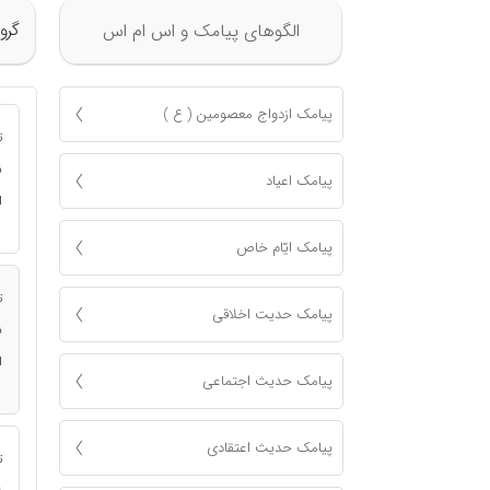
گرو
الگوهای پیامک و اس ام اس
پیامک ازدواج معصومين ( ع )
ت
ن
پیامک اعياد
ا
پیامک ايّام خاص
ت
پیامک حدیت اخلاقی
ن
ا
پیامک حدیث اجتماعی
پیامک حدیث اعتقادی
ت