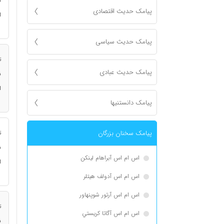
ن
پیامک حدیث اقتصادی
ا
پیامک حدیث سیاسی
ت
پیامک حدیث عبادی
ن
ا
پیامک دانستنیها
پیامک سخنان بزرگان
ت
ن
اس ام اس آبراهام لینکن
ا
اس ام اس آدولف هیتلر
اس ام اس آرتور شوپنهاور
ت
اس ام اس آگاتا كريستي
ن