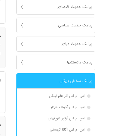
ن
پیامک حدیث اقتصادی
ا
پیامک حدیث سیاسی
ت
پیامک حدیث عبادی
ن
ا
پیامک دانستنیها
پیامک سخنان بزرگان
ت
ن
اس ام اس آبراهام لینکن
ا
اس ام اس آدولف هیتلر
اس ام اس آرتور شوپنهاور
ت
اس ام اس آگاتا كريستي
ن