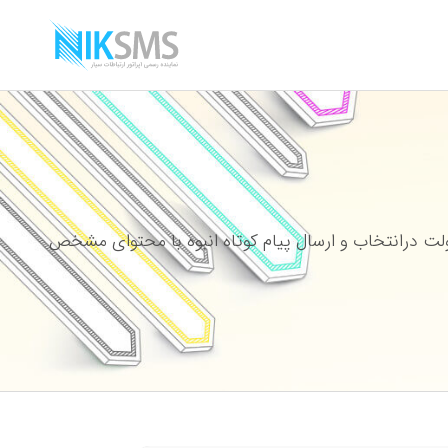
ت درانتخاب و ارسال پیام کوتاه انبوه با محتوای مشخص