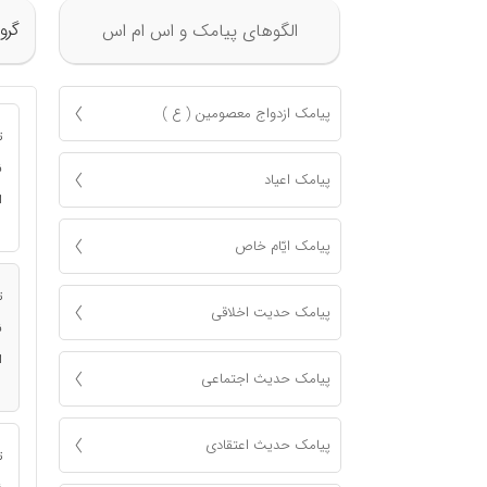
گرو
الگوهای پیامک و اس ام اس
پیامک ازدواج معصومين ( ع )
ت
ن
پیامک اعياد
ا
پیامک ايّام خاص
ت
پیامک حدیت اخلاقی
ن
ا
پیامک حدیث اجتماعی
پیامک حدیث اعتقادی
ت