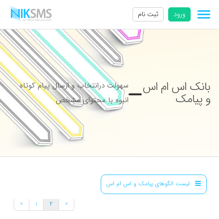
ورود
ثبت نام
بانک اس ام اس
سهولت درانتخاب و ارسال پیام کوتاه
و پیامک
انبوه با محتوای مشخص
لیست الگوهای پیامک و اس ام اس
»
«
1
2