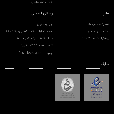
شماره اختصاصی
سایر
راه‌های ارتباطی
شماره حساب ها
ایران، تهران
بانک اس ام اس
سعادت آباد، علامه شمالی، پلاک 55
پیشنهادات و انتقادات
برج علامه، طبقه 6، واحد A
تلفن :
+98 21 74552000
ایمیل :
info@niksms.com
مدارک