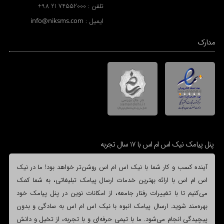
تلفن :
+98 21 74552000
ایمیل :
info@niksms.com
مدارک
پنل پیامک نیک اس ام اس با 17 سال تجربه
آینده کسب و کار شما با نیک اس ام اس روشن‌تر خواهد بود! ما در نیک
اس ام اس با ارائه بهترین خدمات ارسال پیامک تبلیغاتی، به شما کمک
می‌کنیم تا با تغییرات رفتار جامعه، از امکانات نوین در پنل پیامک خود
بهره‌مند شوید. ارسال پیامک انبوه با نیک اس ام اس به سادگی و بدون
پیچیدگی انجام می‌شود. ما با تیمی حرفه‌ای و با تجربه، از تخیل و دانش