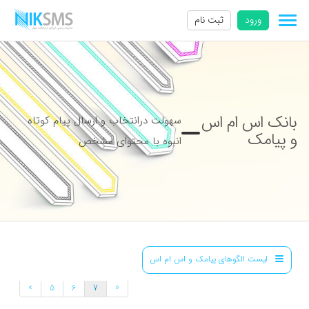
ورود
ثبت نام
بانک اس ام اس
سهولت درانتخاب و ارسال پیام کوتاه
و پیامک
انبوه با محتوای مشخص
لیست الگوهای پیامک و اس ام اس
»
«
5
6
7