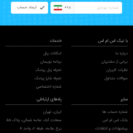
ایجاد حساب
+98
با نیک اس ام اس
خدمات
درباره ما
امکانات پنل
برخی از مشتریان
برنامه نویسان
نظرات کاربران
تعرفه پنل پیامک
سوالات متداول
تعرفه شارژ پیامک
شماره اختصاصی
سایر
راه‌های ارتباطی
شماره حساب ها
ایران، تهران
بانک اس ام اس
سعادت آباد، علامه شمالی، پلاک 55
پیشنهادات و انتقادات
برج علامه، طبقه 6، واحد A