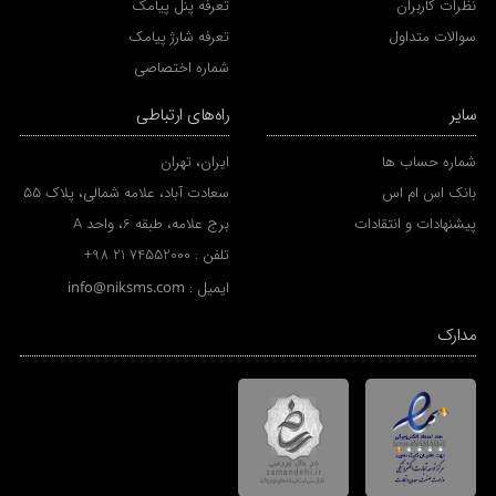
نظرات کاربران
تعرفه پنل پیامک
سوالات متداول
تعرفه شارژ پیامک
شماره اختصاصی
سایر
راه‌های ارتباطی
شماره حساب ها
ایران، تهران
بانک اس ام اس
سعادت آباد، علامه شمالی، پلاک 55
پیشنهادات و انتقادات
برج علامه، طبقه 6، واحد A
تلفن :
+98 21 74552000
ایمیل :
info@niksms.com
مدارک