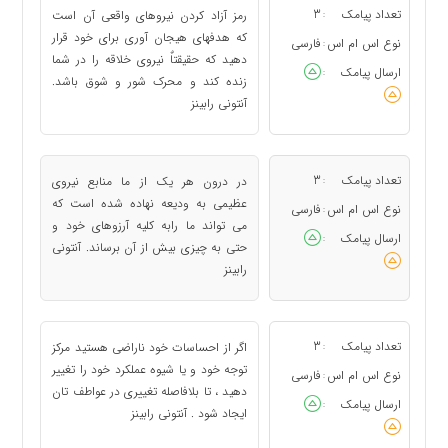
تعداد پیامک
3
رمز آزاد کردن نیروهای واقعی آن است
:
که هدفهای هیجان آوری برای خود قرار
نوع اس ام اس
فارسی
:
دهید که حقیقتاٌ نیروی خلاقه را در شما
ارسال پیامک
:
زنده کند و محرک شور و شوق باشد.
آنتونی رابینز
تعداد پیامک
3
در درون هر یک از ما منابع نیروی
:
عظیمی به ودیعه نهاده شده است که
نوع اس ام اس
فارسی
:
می تواند ما رابه کلیه آرزوهای خود و
ارسال پیامک
:
حتی به چیزی بیش از آن برساند. آنتونی
رابینز
تعداد پیامک
3
اگر از احساسات خود ناراضی هستید مرکز
:
توجه خود و یا شیوه عملکرد خود را تغییر
نوع اس ام اس
فارسی
:
دهید ، تا بلافاصله تغییری در عواطف تان
ارسال پیامک
:
ایجاد شود . آنتونی رابینز