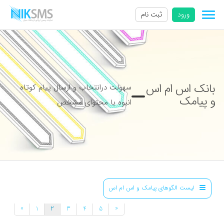
ورود
ثبت نام
بانک اس ام اس
سهولت درانتخاب و ارسال پیام کوتاه
و پیامک
انبوه با محتوای مشخص
لیست الگوهای پیامک و اس ام اس
»
«
1
2
3
4
5