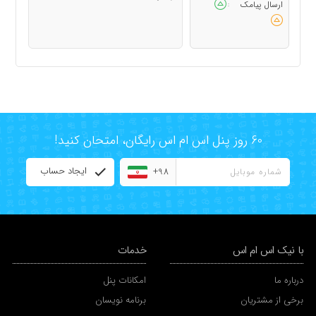
ارسال پیامک
:
60 روز پنل اس ام اس رایگان، امتحان کنید!
ایجاد حساب
+98
با نیک اس ام اس
خدمات
درباره ما
امکانات پنل
برخی از مشتریان
برنامه نویسان