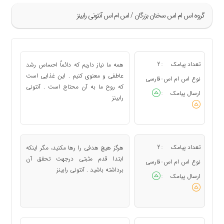
گروه اس ام اس سخنان بزرگان / اس ام اس آنتونی رابینز
»
1
تعداد پیامک
2
همه ما نیاز داریم که دائماٌ احساس رشد
:
2
عاطفی و معنوی کنیم . این غذایی است
نوع اس ام اس
فارسی
:
که روح ما به آن محتاج است . آنتونی
3
ارسال پیامک
:
رابینز
4
5
«
تعداد پیامک
2
هرگز هیچ هدفی را رها مکنید، مگر اینکه
:
ابتدا قدم مثبتی درجهت تحقق آن
نوع اس ام اس
فارسی
:
برداشته باشید . آنتونی رابینز
ارسال پیامک
: