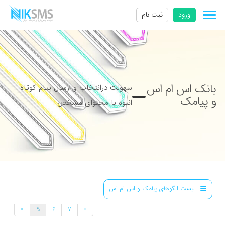
ورود
ثبت نام
بانک اس ام اس
سهولت درانتخاب و ارسال پیام کوتاه
و پیامک
انبوه با محتوای مشخص
لیست الگوهای پیامک و اس ام اس
»
«
5
6
7