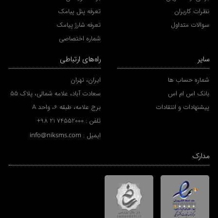
نظرات کاربران
تعرفه پنل پیامک
سوالات متداول
تعرفه شارژ پیامک
شماره اختصاصی
سایر
راه‌های ارتباطی
شماره حساب ها
ایران، تهران
بانک اس ام اس
سعادت آباد، علامه شمالی، پلاک 55
پیشنهادات و انتقادات
برج علامه، طبقه 6، واحد A
تلفن :
+98 21 74552000
ایمیل :
info@niksms.com
مدارک