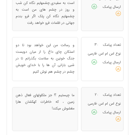
است به سفیدی چشمهایم نگاه کن شب
ارسال پیامک
:
و روز در چشم های من است به
چشمهایم نگاه کن پلک اگر فرو بندم
جهانی در ظلمات فرو خواهد رفت
تعداد پیامک
3
و رسالت من این خواهد بود تا دو
:
استکان چای داغ را از میان دویست
نوع اس ام اس
فارسی
:
جنگ خونین به سلامت بگذرانم تا در
ارسال پیامک
:
شبی بارانی آن ها را با خدای خویش
چشم در چشم هم نوش کنیم
تعداد پیامک
2
ما چیستیم ؟! جز ملکلولهای فعال ذهن
:
زمین ، که خاطرات کهکشان هارا
نوع اس ام اس
فارسی
:
مغشوش میکند!
ارسال پیامک
: