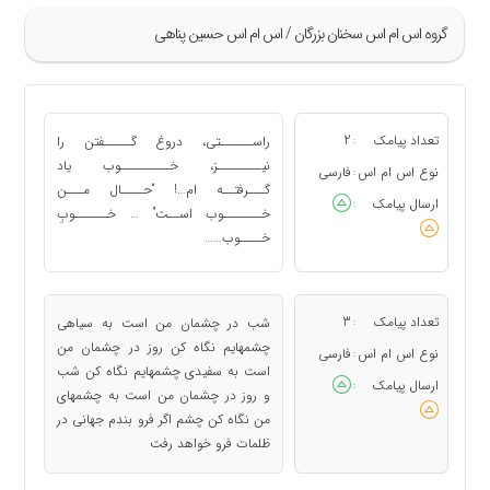
گروه اس ام اس سخنان بزرگان / اس ام اس حسین پناهی
»
5
تعداد پیامک
2
راســــــتی، دروغ گـــــفتن را
:
6
نیــــــــز، خـــــــــوب یاد
نوع اس ام اس
فارسی
:
گـــرفتــه ام…! “حــــال مـــن
7
ارسال پیامک
:
خـــــــوب اســت” … خــــــوبِ
«
خــــوب……
تعداد پیامک
3
شب در چشمان من است به سیاهی
:
چشمهایم نگاه کن روز در چشمان من
نوع اس ام اس
فارسی
:
است به سفیدی چشمهایم نگاه کن شب
ارسال پیامک
:
و روز در چشمان من است به چشمهای
من نگاه کن چشم اگر فرو بندم جهانی در
ظلمات فرو خواهد رفت