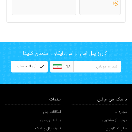
60 روز پنل اس ام اس رایگان، امتحان کنید!
ایجاد حساب
+98
با نیک اس ام اس
خدمات
درباره ما
امکانات پنل
برخی از مشتریان
برنامه نویسان
نظرات کاربران
تعرفه پنل پیامک