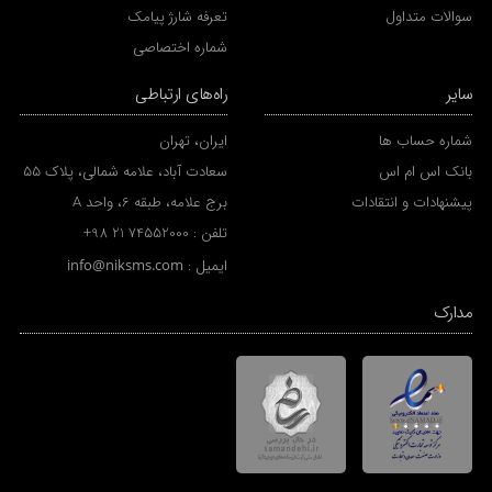
سوالات متداول
تعرفه شارژ پیامک
شماره اختصاصی
سایر
راه‌های ارتباطی
شماره حساب ها
ایران، تهران
بانک اس ام اس
سعادت آباد، علامه شمالی، پلاک 55
پیشنهادات و انتقادات
برج علامه، طبقه 6، واحد A
تلفن :
+98 21 74552000
ایمیل :
info@niksms.com
مدارک