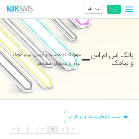
ورود
ثبت نام
بانک اس ام اس
سهولت درانتخاب و ارسال پیام کوتاه
و پیامک
انبوه با محتوای مشخص
لیست الگوهای پیامک و اس ام اس
»
«
1
2
3
4
5