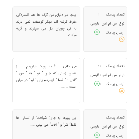
تعداد پیامک
2
اینجا در دنیای من گرگ ها هم افسردگی
:
مفرط گرفته اند دیگر گوسفند نمی درند
نوع اس ام اس
فارسی
:
به نی چوپان دل می سپارند و گریه
ارسال پیامک
:
میکنند……
تعداد پیامک
2
می دانی … !؟ به رویت نیاوردم …! از
:
همان زمانی که جای ” تو ” به ” من ”
نوع اس ام اس
فارسی
:
گفتی : ” شما ” فهمیدم پای ” او ” در میان
ارسال پیامک
:
است ………..
تعداد پیامک
1
این روزها به جای” شرافت” از انسان ها
:
فقط” شر” و ” آفت” می بینی …..!
نوع اس ام اس
فارسی
:
ارسال پیامک
: