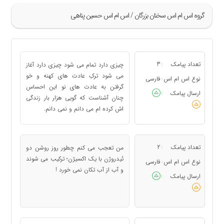
گروه اس ام اس سخنان بزرگان / اس ام اس حسین پناهی
»
1
تعداد پیامک
3
چیزی دارد تمام می شود چیزی دارد آغاز
:
2
می شود ترکِ عادت های کهنه و خو
نوع اس ام اس
فارسی
:
گرفتن به عادت های نو این احساس
3
ارسال پیامک
:
چنان آشناست که گویی هزار بار زندگی
4
اش کرده ام می دانم و نمی دانم.
5
«
تعداد پیامک
2
من تعجب می کنم چطور روز روشن دو
:
ئیدروژن با یک اکسیژن؛ ترکیب می شوند
نوع اس ام اس
فارسی
:
و آب از آب تکان نمی خورد !
ارسال پیامک
: