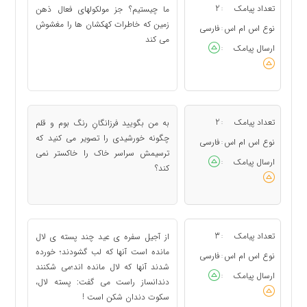
تعداد پیامک
2
ما چیستیم؟ جز مولکولهای فعال ذهن
:
زمین که خاطرات کهکشان ها را مغشوش
نوع اس ام اس
فارسی
:
می کند
ارسال پیامک
:
تعداد پیامک
2
به من بگویید فرزانگانِ رنگ بوم و قلم
:
چگونه خورشیدی را تصویر می کنید که
نوع اس ام اس
فارسی
:
ترسیمش سراسر خاک را خاکستر نمی
ارسال پیامک
:
کند؟
تعداد پیامک
3
از آجیل سفره ی عید چند پسته ی لال
:
مانده است آنها که لب گشودند؛ خورده
نوع اس ام اس
فارسی
:
شدند آنها که لال مانده اند؛می شکنند
ارسال پیامک
:
دندانساز راست می گفت: پسته لال،
سکوت دندان شکن است !