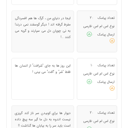
تعداد پیامک
2
ایجا در دنیای من ، گرگ ها هم افسردگی
:
مفرط گرفته اند ! دیگر گوسفند نمی درند!
نوع اس ام اس
فارسی
:
به نی چوپان دل می سپارند و گریه می
ارسال پیامک
:
کنند …!
تعداد پیامک
1
این روز ها به جای “شرافت” از انسان ها
:
فقط “شر” و “آفت” می بینی !
نوع اس ام اس
فارسی
:
ارسال پیامک
:
تعداد پیامک
2
دیوار ها برای کوبیدن سر ناز کند گریزی
:
نیست اندوه به دل ما گیر سه پیچ داده
نوع اس ام اس
فارسی
:
است باید سر را به بیابان ها گذاشت !!